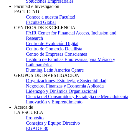
Soluciones Empresariales
Facultad e Investigación
FACULTAD
Conoce a nuestra Facultad
Facultad Global
CENTROS DE EXCELENCIA
FAIR Center for Financial Access, Inclusion and
Research
Centro de Evolución Digital
Centro de Comercio Detallista
Centro de Empresas Conscientes
Instituto de Familias Empresarias para México y
Latinoamérica
Dunning Latin America Centre
GRUPOS DE INVESTIGACIÓN
Organizaciones, Estrategia y Sostenibilidad
Negocios, Finanzas y Economía Aplicada
Liderazgo y Dinámica Organizacional
Ciencia del Consumidor y Estrategia de Mercadotecnia
Innovación y Emprendimiento
Acerca de
LA ESCUELA
Propósito
Consejos y Equipo Directivo
EGADE 30