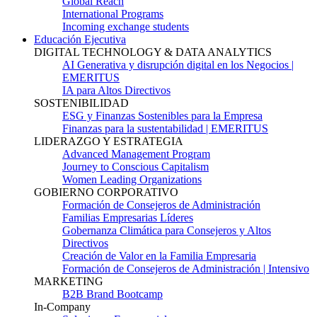
Global Reach
International Programs
Incoming exchange students
Educación Ejecutiva
DIGITAL TECHNOLOGY & DATA ANALYTICS
AI Generativa y disrupción digital en los Negocios |
EMERITUS
IA para Altos Directivos
SOSTENIBILIDAD
ESG y Finanzas Sostenibles para la Empresa
Finanzas para la sustentabilidad | EMERITUS
LIDERAZGO Y ESTRATEGIA
Advanced Management Program
Journey to Conscious Capitalism
Women Leading Organizations
GOBIERNO CORPORATIVO
Formación de Consejeros de Administración
Familias Empresarias Líderes
Gobernanza Climática para Consejeros y Altos
Directivos
Creación de Valor en la Familia Empresaria
Formación de Consejeros de Administración | Intensivo
MARKETING
B2B Brand Bootcamp
In-Company