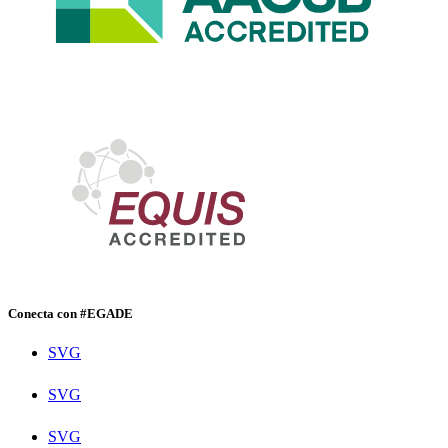
Conecta con #EGADE
SVG
SVG
SVG