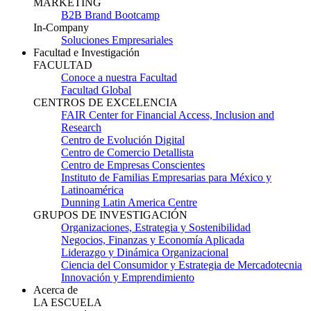
MARKETING
B2B Brand Bootcamp
In-Company
Soluciones Empresariales
Facultad e Investigación
FACULTAD
Conoce a nuestra Facultad
Facultad Global
CENTROS DE EXCELENCIA
FAIR Center for Financial Access, Inclusion and
Research
Centro de Evolución Digital
Centro de Comercio Detallista
Centro de Empresas Conscientes
Instituto de Familias Empresarias para México y
Latinoamérica
Dunning Latin America Centre
GRUPOS DE INVESTIGACIÓN
Organizaciones, Estrategia y Sostenibilidad
Negocios, Finanzas y Economía Aplicada
Liderazgo y Dinámica Organizacional
Ciencia del Consumidor y Estrategia de Mercadotecnia
Innovación y Emprendimiento
Acerca de
LA ESCUELA