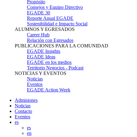
Propósito
Consejos y Equipo Directivo
EGADE 30
Reporte Anual EGADE
Sostenibilidad e Impacto Social
ALUMNOS Y EGRESADOS
Career Hub
Relación con Egresados
PUBLICACIONES PARA LA COMUNIDAD
EGADE Insights
EGADE Ideas
EGADE en los medios
Territorio Negocios - Podcast
NOTICIAS Y EVENTOS
Noticias
Eventos
EGADE Action Week
Admisiones
Noticias
Contacto
Eventos
es
es
en