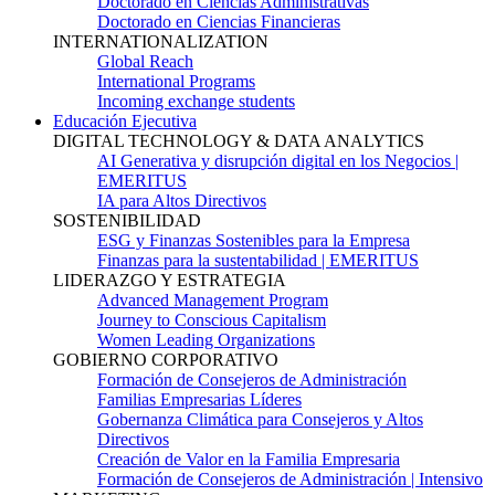
Doctorado en Ciencias Administrativas
Doctorado en Ciencias Financieras
INTERNATIONALIZATION
Global Reach
International Programs
Incoming exchange students
Educación Ejecutiva
DIGITAL TECHNOLOGY & DATA ANALYTICS
AI Generativa y disrupción digital en los Negocios |
EMERITUS
IA para Altos Directivos
SOSTENIBILIDAD
ESG y Finanzas Sostenibles para la Empresa
Finanzas para la sustentabilidad | EMERITUS
LIDERAZGO Y ESTRATEGIA
Advanced Management Program
Journey to Conscious Capitalism
Women Leading Organizations
GOBIERNO CORPORATIVO
Formación de Consejeros de Administración
Familias Empresarias Líderes
Gobernanza Climática para Consejeros y Altos
Directivos
Creación de Valor en la Familia Empresaria
Formación de Consejeros de Administración | Intensivo