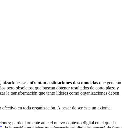
rganizaciones
se enfrentan a situaciones desconocidas
que generan
dos pero obsoletos, que buscan obtener resultados de corto plazo y
rizar la transformación que tanto líderes como organizaciones deben
o efectivo en toda organización. A pesar de ser éste un axioma
ones; particularmente ante el nuevo contexto digital en el que la
C
, la inversión en dichas transformaciones digitales crecerá de forma