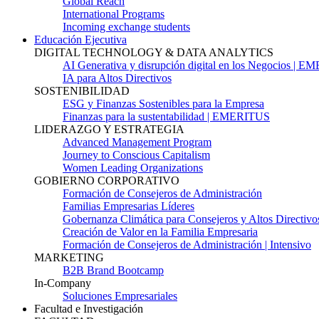
Global Reach
International Programs
Incoming exchange students
Educación Ejecutiva
DIGITAL TECHNOLOGY & DATA ANALYTICS
AI Generativa y disrupción digital en los Negocios | 
IA para Altos Directivos
SOSTENIBILIDAD
ESG y Finanzas Sostenibles para la Empresa
Finanzas para la sustentabilidad | EMERITUS
LIDERAZGO Y ESTRATEGIA
Advanced Management Program
Journey to Conscious Capitalism
Women Leading Organizations
GOBIERNO CORPORATIVO
Formación de Consejeros de Administración
Familias Empresarias Líderes
Gobernanza Climática para Consejeros y Altos Directivo
Creación de Valor en la Familia Empresaria
Formación de Consejeros de Administración | Intensivo
MARKETING
B2B Brand Bootcamp
In-Company
Soluciones Empresariales
Facultad e Investigación