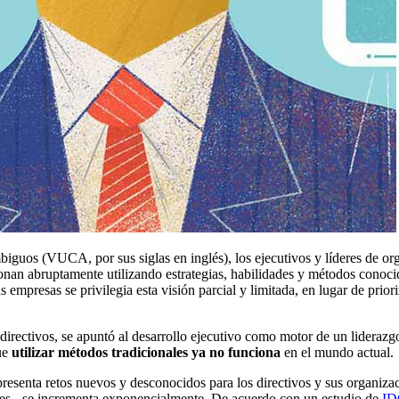
biguos (VUCA, por sus siglas en inglés), los ejecutivos y líderes de o
onan abruptamente utilizando estrategias, habilidades y métodos conoci
empresas se privilegia esta visión parcial y limitada, en lugar de prio
directivos, se apuntó al desarrollo ejecutivo como motor de un liderazg
que
utilizar métodos tradicionales ya no funciona
en el mundo actual.
esenta retos nuevos y desconocidos para los directivos y sus organizaci
nes - se incrementa exponencialmente. De acuerdo con un estudio de
ID