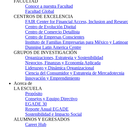
FACULTAD
Conoce a nuestra Facultad
Facultad Global
CENTROS DE EXCELENCIA
FAIR Center for Financial Access, Inclusion and Resear
Centro de Evolución Digital
Centro de Comercio Detallista
Centro de Empresas Conscientes
Instituto de Familias Empresarias para México y Latinoa
Dunning Latin America Centre
GRUPOS DE INVESTIGACIÓN
Organizaciones, Estrategia y Sostenibilidad
Negocios, Finanzas y Economía Aplicada
Liderazgo y Dinámica Organizacional
Ciencia del Consumidor y Estrategia de Mercadotecnia
Innovación y Emprendimiento
Acerca de
LA ESCUELA
Propósito
Consejos y Equipo Directivo
EGADE 30
Reporte Anual EGADE
Sostenibilidad e Impacto Social
ALUMNOS Y EGRESADOS
Career Hub