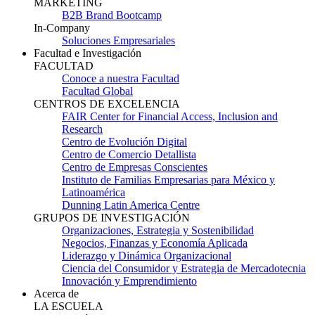
MARKETING
B2B Brand Bootcamp
In-Company
Soluciones Empresariales
Facultad e Investigación
FACULTAD
Conoce a nuestra Facultad
Facultad Global
CENTROS DE EXCELENCIA
FAIR Center for Financial Access, Inclusion and
Research
Centro de Evolución Digital
Centro de Comercio Detallista
Centro de Empresas Conscientes
Instituto de Familias Empresarias para México y
Latinoamérica
Dunning Latin America Centre
GRUPOS DE INVESTIGACIÓN
Organizaciones, Estrategia y Sostenibilidad
Negocios, Finanzas y Economía Aplicada
Liderazgo y Dinámica Organizacional
Ciencia del Consumidor y Estrategia de Mercadotecnia
Innovación y Emprendimiento
Acerca de
LA ESCUELA