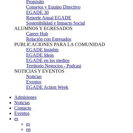
Propósito
Consejos y Equipo Directivo
EGADE 30
Reporte Anual EGADE
Sostenibilidad e Impacto Social
ALUMNOS Y EGRESADOS
Career Hub
Relación con Egresados
PUBLICACIONES PARA LA COMUNIDAD
EGADE Insights
EGADE Ideas
EGADE en los medios
Territorio Negocios - Podcast
NOTICIAS Y EVENTOS
Noticias
Eventos
EGADE Action Week
Admisiones
Noticias
Contacto
Eventos
es
es
en