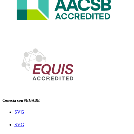
Conecta con #EGADE
SVG
SVG