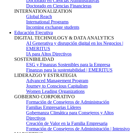
Doctorado en Ciencias Administrativas
Doctorado en Ciencias Financieras
INTERNATIONALIZATION
Global Reach
International Programs
Incoming exchange students
Educación Ejecutiva
DIGITAL TECHNOLOGY & DATA ANALYTICS
AI Generativa y disrupción digital en los Negocios |
EMERITUS
IA para Altos Directivos
SOSTENIBILIDAD
ESG y Finanzas Sostenibles para la Empresa
Finanzas para la sustentabilidad | EMERITUS
LIDERAZGO Y ESTRATEGIA
Advanced Management Program
Journey to Conscious Capitalism
Women Leading Organizations
GOBIERNO CORPORATIVO
Formación de Consejeros de Administración
Familias Empresarias Líderes
Gobernanza Climática para Consejeros y Altos
Directivos
Creación de Valor en la Familia Empresaria
Formación de Consejeros de Administración | Intensivo