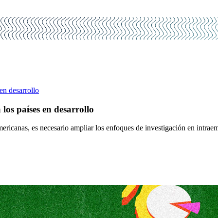
en desarrollo
os países en desarrollo
oamericanas, es necesario ampliar los enfoques de investigación en int