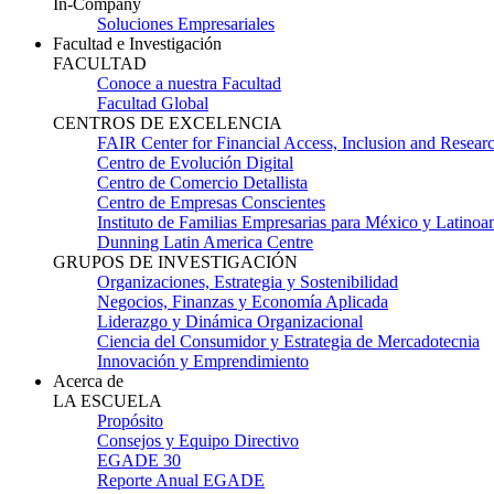
In-Company
Soluciones Empresariales
Facultad e Investigación
FACULTAD
Conoce a nuestra Facultad
Facultad Global
CENTROS DE EXCELENCIA
FAIR Center for Financial Access, Inclusion and Resear
Centro de Evolución Digital
Centro de Comercio Detallista
Centro de Empresas Conscientes
Instituto de Familias Empresarias para México y Latinoa
Dunning Latin America Centre
GRUPOS DE INVESTIGACIÓN
Organizaciones, Estrategia y Sostenibilidad
Negocios, Finanzas y Economía Aplicada
Liderazgo y Dinámica Organizacional
Ciencia del Consumidor y Estrategia de Mercadotecnia
Innovación y Emprendimiento
Acerca de
LA ESCUELA
Propósito
Consejos y Equipo Directivo
EGADE 30
Reporte Anual EGADE