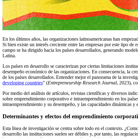
En los últimos años, las organizaciones latinoamericanas han empeza
Si bien existe un interés creciente entre las empresas por este tipo d
campo se ha dirigido hacia los países desarrollados, generando modelo
Latina.
Los países en desarrollo se caracterizan por ciertas limitaciones insti
desempeño económico de las organizaciones. En consecuencia, la crea
de los países desarrollados. Entender mejor el panorama de la investi
developing countries
” (
Entrepreneurship Research Journal
, 2023), c
Por medio del análisis de artículos, revistas científicas y diversos i
sobre emprendimiento corporativo e intraemprendimiento en los países 
intraemprendimiento y su desempeño, y las capacidades dinámicas y el
Determinantes y efectos del emprendimiento corporat
Esta línea de investigación se centra sobre todo en el contexto.
¿
Como 
desarrollo las instituciones suelen ser débiles y, por tanto, las regula