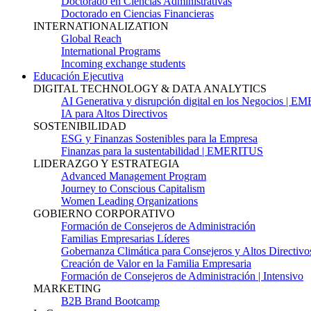
Doctorado en Ciencias Administrativas
Doctorado en Ciencias Financieras
INTERNATIONALIZATION
Global Reach
International Programs
Incoming exchange students
Educación Ejecutiva
DIGITAL TECHNOLOGY & DATA ANALYTICS
AI Generativa y disrupción digital en los Negocios | 
IA para Altos Directivos
SOSTENIBILIDAD
ESG y Finanzas Sostenibles para la Empresa
Finanzas para la sustentabilidad | EMERITUS
LIDERAZGO Y ESTRATEGIA
Advanced Management Program
Journey to Conscious Capitalism
Women Leading Organizations
GOBIERNO CORPORATIVO
Formación de Consejeros de Administración
Familias Empresarias Líderes
Gobernanza Climática para Consejeros y Altos Directivo
Creación de Valor en la Familia Empresaria
Formación de Consejeros de Administración | Intensivo
MARKETING
B2B Brand Bootcamp