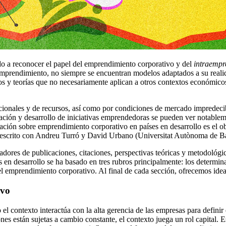
do a reconocer el papel del emprendimiento corporativo y del
intraempr
e emprendimiento, no siempre se encuentran modelos adaptados a su reali
s y teorías que no necesariamente aplican a otros contextos económicos
tucionales y de recursos, así como por condiciones de mercado impredecibl
ción y desarrollo de iniciativas emprendedoras se pueden ver notablem
gación sobre emprendimiento corporativo en países en desarrollo es el o
oescrito con Andreu Turró y David Urbano (Universitat Autònoma de B
ndicadores de publicaciones, citaciones, perspectivas teóricas y metodoló
en desarrollo se ha basado en tres rubros principalmente: los determin
 emprendimiento corporativo. Al final de cada sección, ofrecemos ideas 
ivo
el contexto interactúa con la alta gerencia de las empresas para defini
ciones están sujetas a cambio constante, el contexto juega un rol capital.