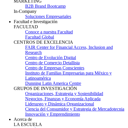
MARKETING
B2B Brand Bootcamp
In-Company
Soluciones Empresariales
Facultad e Investigación
FACULTAD
Conoce a nuestra Facultad
Facultad Global
CENTROS DE EXCELENCIA
FAIR Center for Financial Access, Inclusion and
Research
Centro de Evolución Digital
Centro de Comercio Detallista
Centro de Empresas Conscientes
Instituto de Familias Empresarias para México y
Latinoamérica
Dunning Latin America Centre
GRUPOS DE INVESTIGACIÓN
Organizaciones, Estrategia y Sostenibilidad
Negocios, Finanzas y Economía Aplicada
Liderazgo y Dinámica Organizacional
Ciencia del Consumidor y Estrategia de Mercadotecnia
Innovación y Emprendimiento
Acerca de
LA ESCUELA