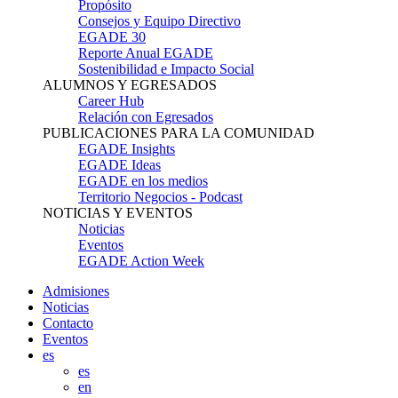
Propósito
Consejos y Equipo Directivo
EGADE 30
Reporte Anual EGADE
Sostenibilidad e Impacto Social
ALUMNOS Y EGRESADOS
Career Hub
Relación con Egresados
PUBLICACIONES PARA LA COMUNIDAD
EGADE Insights
EGADE Ideas
EGADE en los medios
Territorio Negocios - Podcast
NOTICIAS Y EVENTOS
Noticias
Eventos
EGADE Action Week
Admisiones
Noticias
Contacto
Eventos
es
es
en