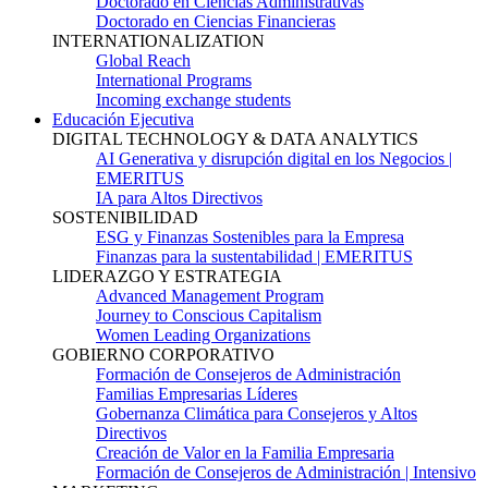
Doctorado en Ciencias Administrativas
Doctorado en Ciencias Financieras
INTERNATIONALIZATION
Global Reach
International Programs
Incoming exchange students
Educación Ejecutiva
DIGITAL TECHNOLOGY & DATA ANALYTICS
AI Generativa y disrupción digital en los Negocios |
EMERITUS
IA para Altos Directivos
SOSTENIBILIDAD
ESG y Finanzas Sostenibles para la Empresa
Finanzas para la sustentabilidad | EMERITUS
LIDERAZGO Y ESTRATEGIA
Advanced Management Program
Journey to Conscious Capitalism
Women Leading Organizations
GOBIERNO CORPORATIVO
Formación de Consejeros de Administración
Familias Empresarias Líderes
Gobernanza Climática para Consejeros y Altos
Directivos
Creación de Valor en la Familia Empresaria
Formación de Consejeros de Administración | Intensivo