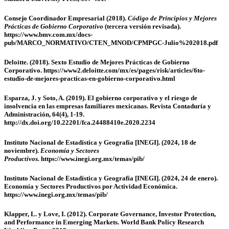
Consejo Coordinador Empresarial (2018).
Código de Principios y Mejores
Prácticas de Gobierno Corporativo
(tercera versión revisada).
https://www.bmv.com.mx/docs-
pub/MARCO_NORMATIVO/CTEN_MNOD/CPMPGC-Julio%202018.pdf
Deloitte. (2018). Sexto Estudio de Mejores Prácticas de Gobierno
Corporativo. https://www2.deloitte.com/mx/es/pages/risk/articles/6to-
estudio-de-mejores-practicas-en-gobierno-corporativo.html
Esparza, J. y Soto, A. (2019). El gobierno corporativo y el riesgo de
insolvencia en las empresas familiares mexicanas. Revista Contaduría y
Administración, 64(4), 1-19.
http://dx.doi.org/10.22201/fca.24488410e.2020.2234
Instituto Nacional de Estadística y Geografía
[
INEGI
]
. (2024, 18 de
noviembre).
Economía y Sectores
Productivos.
https://www.inegi.org.mx/temas/pib/
Instituto Nacional de Estadística y Geografía [INEGI]. (2024, 24 de enero).
Economía y Sectores Productivos por Actividad Económica.
https://www.inegi.org.mx/temas/pib/
Klapper, L. y Love, I. (2012). Corporate Governance, Investor Protection,
and Performance in Emerging Markets. World Bank Policy Research