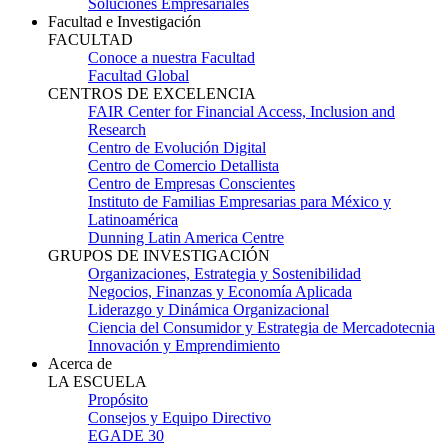
Soluciones Empresariales
Facultad e Investigación
FACULTAD
Conoce a nuestra Facultad
Facultad Global
CENTROS DE EXCELENCIA
FAIR Center for Financial Access, Inclusion and
Research
Centro de Evolución Digital
Centro de Comercio Detallista
Centro de Empresas Conscientes
Instituto de Familias Empresarias para México y
Latinoamérica
Dunning Latin America Centre
GRUPOS DE INVESTIGACIÓN
Organizaciones, Estrategia y Sostenibilidad
Negocios, Finanzas y Economía Aplicada
Liderazgo y Dinámica Organizacional
Ciencia del Consumidor y Estrategia de Mercadotecnia
Innovación y Emprendimiento
Acerca de
LA ESCUELA
Propósito
Consejos y Equipo Directivo
EGADE 30