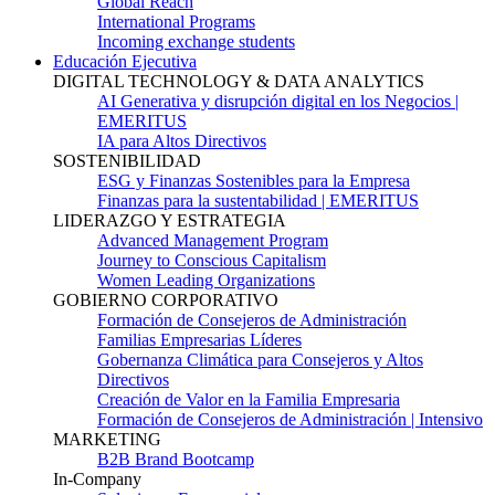
Global Reach
International Programs
Incoming exchange students
Educación Ejecutiva
DIGITAL TECHNOLOGY & DATA ANALYTICS
AI Generativa y disrupción digital en los Negocios |
EMERITUS
IA para Altos Directivos
SOSTENIBILIDAD
ESG y Finanzas Sostenibles para la Empresa
Finanzas para la sustentabilidad | EMERITUS
LIDERAZGO Y ESTRATEGIA
Advanced Management Program
Journey to Conscious Capitalism
Women Leading Organizations
GOBIERNO CORPORATIVO
Formación de Consejeros de Administración
Familias Empresarias Líderes
Gobernanza Climática para Consejeros y Altos
Directivos
Creación de Valor en la Familia Empresaria
Formación de Consejeros de Administración | Intensivo
MARKETING
B2B Brand Bootcamp
In-Company