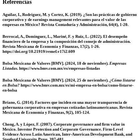
Referencias
Aguilar, I., Rodríguez, M. y Cortez, K. (2019). ¿Son las prácticas de gobierno
corporativo y de earnings management relevantes para el valor de las
empresas en México? Revista Contaduría y Administración, 64(4), 1-20.
Berrocal, A., Domínguez, L., Mariné, F. y Ruiz, L. (2022). El desempeño
financiero de la empresa y la composición del consejo de administración.
Revista Mexicana de Economía y Finanzas, 17(2), 1-26.
https://doi.org/10.21919/remef.v17i2.609
Bolsa Mexicana de Valores
[
BMV
]
. (2024, 18 de noviembre).
Empresas
Listadas.
https://www.bmv.com.mx/es/empresas-listadas
Bolsa Mexicana de Valores
[
BMV
]
. (2024, 25 de noviembre).
¿Cómo listarse
en Bolsa?
https://www.bmv.com.mx/es/mi-empresa-en-bolsa/como-listarse-
en-bolsa
Briano, G. (2014). Factores que inciden en una mayor transparencia de
gobernanza corporativa en empresas cotizadas latinoamericanas. Revista
Mexicana de Economía y Finanzas, 9(2), 105-124.
Chong, A. y López, F. (2007).
Corporate governance and firm value in
Mexico. Investor Protection and Corporate Governance. Firm-Level
Evidence Across Latin American, Inter-American Development Bank, and
Stanford University Press, 397-481.