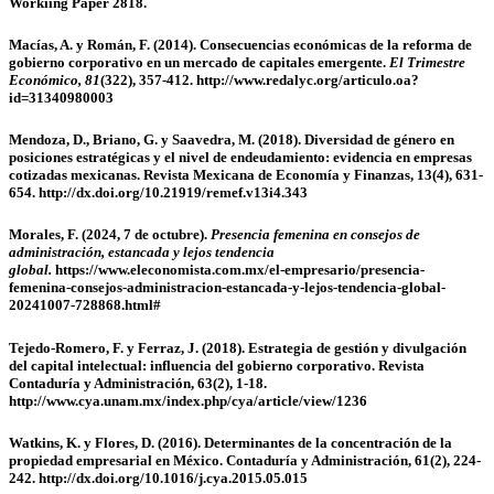
Workiing Paper 2818.
Macías, A. y Román, F. (2014).
Consecuencias económicas de la reforma de
gobierno corporativo en un mercado de capitales emergente.
El Trimestre
Económico, 81
(322), 357-412. http://www.redalyc.org/articulo.oa?
id=31340980003
Mendoza, D., Briano, G. y Saavedra, M. (2018). Diversidad de género en
posiciones estratégicas y el nivel de endeudamiento: evidencia en empresas
cotizadas mexicanas. Revista Mexicana de Economía y Finanzas, 13(4), 631-
654. http://dx.doi.org/10.21919/remef.v13i4.343
Morales, F. (2024, 7 de octubre).
Presencia femenina en consejos de
administración, estancada y lejos tendencia
global.
https://www.eleconomista.com.mx/el-empresario/presencia-
femenina-consejos-administracion-estancada-y-lejos-tendencia-global-
20241007-728868.html#
Tejedo-Romero, F. y Ferraz, J. (2018). Estrategia de gestión y divulgación
del capital intelectual: influencia del gobierno corporativo. Revista
Contaduría y Administración, 63(2), 1-18.
http://www.cya.unam.mx/index.php/cya/article/view/1236
Watkins, K. y Flores, D. (2016). Determinantes de la concentración de la
propiedad empresarial en México. Contaduría y Administración, 61(2), 224-
242. http://dx.doi.org/10.1016/j.cya.2015.05.015