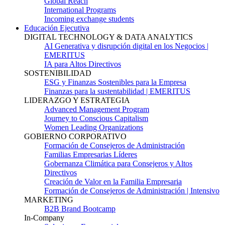
Global Reach
International Programs
Incoming exchange students
Educación Ejecutiva
DIGITAL TECHNOLOGY & DATA ANALYTICS
AI Generativa y disrupción digital en los Negocios |
EMERITUS
IA para Altos Directivos
SOSTENIBILIDAD
ESG y Finanzas Sostenibles para la Empresa
Finanzas para la sustentabilidad | EMERITUS
LIDERAZGO Y ESTRATEGIA
Advanced Management Program
Journey to Conscious Capitalism
Women Leading Organizations
GOBIERNO CORPORATIVO
Formación de Consejeros de Administración
Familias Empresarias Líderes
Gobernanza Climática para Consejeros y Altos
Directivos
Creación de Valor en la Familia Empresaria
Formación de Consejeros de Administración | Intensivo
MARKETING
B2B Brand Bootcamp
In-Company