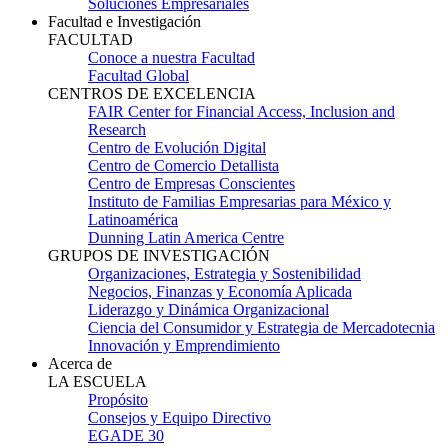
Soluciones Empresariales
Facultad e Investigación
FACULTAD
Conoce a nuestra Facultad
Facultad Global
CENTROS DE EXCELENCIA
FAIR Center for Financial Access, Inclusion and
Research
Centro de Evolución Digital
Centro de Comercio Detallista
Centro de Empresas Conscientes
Instituto de Familias Empresarias para México y
Latinoamérica
Dunning Latin America Centre
GRUPOS DE INVESTIGACIÓN
Organizaciones, Estrategia y Sostenibilidad
Negocios, Finanzas y Economía Aplicada
Liderazgo y Dinámica Organizacional
Ciencia del Consumidor y Estrategia de Mercadotecnia
Innovación y Emprendimiento
Acerca de
LA ESCUELA
Propósito
Consejos y Equipo Directivo
EGADE 30