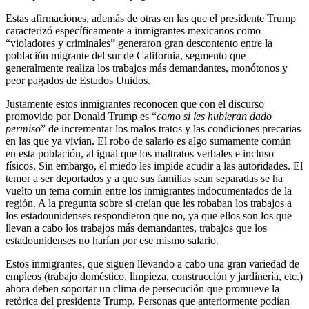
Estas afirmaciones, además de otras en las que el presidente Trump
caracterizó específicamente a inmigrantes mexicanos como
“violadores y criminales” generaron gran descontento entre la
población migrante del sur de California, segmento que
generalmente realiza los trabajos más demandantes, monótonos y
peor pagados de Estados Unidos.
Justamente estos inmigrantes reconocen que con el discurso
promovido por Donald Trump es “
como si les hubieran dado
permiso
” de incrementar los malos tratos y las condiciones precarias
en las que ya vivían. El robo de salario es algo sumamente común
en esta población, al igual que los maltratos verbales e incluso
físicos. Sin embargo, el miedo les impide acudir a las autoridades. El
temor a ser deportados y a que sus familias sean separadas se ha
vuelto un tema común entre los inmigrantes indocumentados de la
región. A la pregunta sobre si creían que les robaban los trabajos a
los estadounidenses respondieron que no, ya que ellos son los que
llevan a cabo los trabajos más demandantes, trabajos que los
estadounidenses no harían por ese mismo salario.
Estos inmigrantes, que siguen llevando a cabo una gran variedad de
empleos (trabajo doméstico, limpieza, construcción y jardinería, etc.)
ahora deben soportar un clima de persecución que promueve la
retórica del presidente Trump. Personas que anteriormente podían