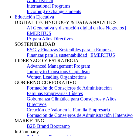
Global Reach
International Programs
Incoming exchange students
Educación Ejecutiva
DIGITAL TECHNOLOGY & DATA ANALYTICS
AI Generativa y disrupción digital en los Negocios |
EMERITUS
IA para Altos Directivos
SOSTENIBILIDAD
ESG y Finanzas Sostenibles para la Empresa
Finanzas para la sustentabilidad | EMERITUS
LIDERAZGO Y ESTRATEGIA
Advanced Management Program
Journey to Conscious Capitalism
Women Leading Organizations
GOBIERNO CORPORATIVO
Formación de Consejeros de Administración
Familias Empresarias Líderes
Gobernanza Climática para Consejeros y Altos
Directivos
Creación de Valor en la Familia Empresaria
Formación de Consejeros de Administración | Intensivo
MARKETING
B2B Brand Bootcamp
In-Company