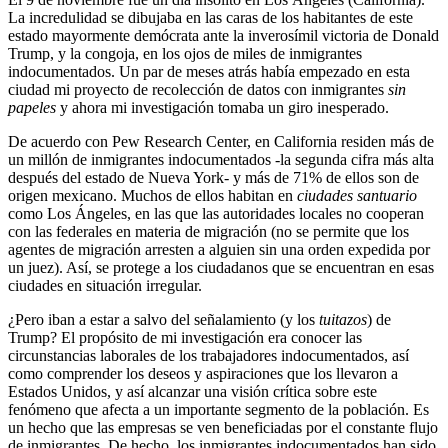
La incredulidad se dibujaba en las caras de los habitantes de este
estado mayormente demócrata ante la inverosímil victoria de Donald
Trump, y la congoja, en los ojos de miles de inmigrantes
indocumentados. Un par de meses atrás había empezado en esta
ciudad mi proyecto de recolección de datos con inmigrantes
sin
papeles
y ahora mi investigación tomaba un giro inesperado.
De acuerdo con Pew Research Center, en California residen más de
un millón de inmigrantes indocumentados -la segunda cifra más alta
después del estado de Nueva York- y más de 71% de ellos son de
origen mexicano. Muchos de ellos habitan en
ciudades santuario
como Los Ángeles, en las que las autoridades locales no cooperan
con las federales en materia de migración (no se permite que los
agentes de migración arresten a alguien sin una orden expedida por
un juez). Así, se protege a los ciudadanos que se encuentran en esas
ciudades en situación irregular.
¿Pero iban a estar a salvo del señalamiento (y los
tuitazos
) de
Trump? El propósito de mi investigación era conocer las
circunstancias laborales de los trabajadores indocumentados, así
como comprender los deseos y aspiraciones que los llevaron a
Estados Unidos, y así alcanzar una visión crítica sobre este
fenómeno que afecta a un importante segmento de la población. Es
un hecho que las empresas se ven beneficiadas por el constante flujo
de inmigrantes. De hecho, los inmigrantes indocumentados han sido