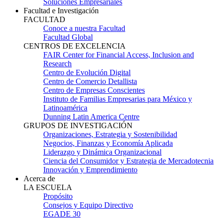
Soluciones Empresariales
Facultad e Investigación
FACULTAD
Conoce a nuestra Facultad
Facultad Global
CENTROS DE EXCELENCIA
FAIR Center for Financial Access, Inclusion and
Research
Centro de Evolución Digital
Centro de Comercio Detallista
Centro de Empresas Conscientes
Instituto de Familias Empresarias para México y
Latinoamérica
Dunning Latin America Centre
GRUPOS DE INVESTIGACIÓN
Organizaciones, Estrategia y Sostenibilidad
Negocios, Finanzas y Economía Aplicada
Liderazgo y Dinámica Organizacional
Ciencia del Consumidor y Estrategia de Mercadotecnia
Innovación y Emprendimiento
Acerca de
LA ESCUELA
Propósito
Consejos y Equipo Directivo
EGADE 30