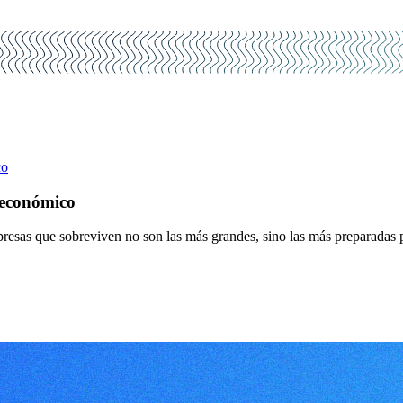
co
 económico
mpresas que sobreviven no son las más grandes, sino las más preparadas 