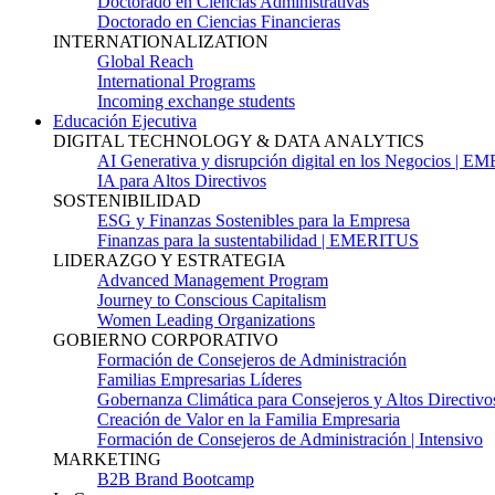
Doctorado en Ciencias Administrativas
Doctorado en Ciencias Financieras
INTERNATIONALIZATION
Global Reach
International Programs
Incoming exchange students
Educación Ejecutiva
DIGITAL TECHNOLOGY & DATA ANALYTICS
AI Generativa y disrupción digital en los Negocios | 
IA para Altos Directivos
SOSTENIBILIDAD
ESG y Finanzas Sostenibles para la Empresa
Finanzas para la sustentabilidad | EMERITUS
LIDERAZGO Y ESTRATEGIA
Advanced Management Program
Journey to Conscious Capitalism
Women Leading Organizations
GOBIERNO CORPORATIVO
Formación de Consejeros de Administración
Familias Empresarias Líderes
Gobernanza Climática para Consejeros y Altos Directivo
Creación de Valor en la Familia Empresaria
Formación de Consejeros de Administración | Intensivo
MARKETING
B2B Brand Bootcamp