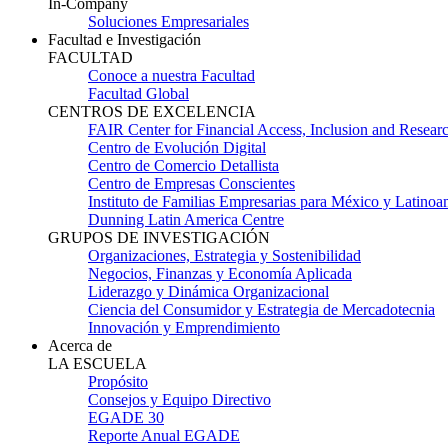
In-Company
Soluciones Empresariales
Facultad e Investigación
FACULTAD
Conoce a nuestra Facultad
Facultad Global
CENTROS DE EXCELENCIA
FAIR Center for Financial Access, Inclusion and Resear
Centro de Evolución Digital
Centro de Comercio Detallista
Centro de Empresas Conscientes
Instituto de Familias Empresarias para México y Latinoa
Dunning Latin America Centre
GRUPOS DE INVESTIGACIÓN
Organizaciones, Estrategia y Sostenibilidad
Negocios, Finanzas y Economía Aplicada
Liderazgo y Dinámica Organizacional
Ciencia del Consumidor y Estrategia de Mercadotecnia
Innovación y Emprendimiento
Acerca de
LA ESCUELA
Propósito
Consejos y Equipo Directivo
EGADE 30
Reporte Anual EGADE