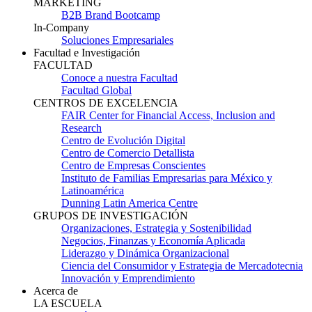
MARKETING
B2B Brand Bootcamp
In-Company
Soluciones Empresariales
Facultad e Investigación
FACULTAD
Conoce a nuestra Facultad
Facultad Global
CENTROS DE EXCELENCIA
FAIR Center for Financial Access, Inclusion and
Research
Centro de Evolución Digital
Centro de Comercio Detallista
Centro de Empresas Conscientes
Instituto de Familias Empresarias para México y
Latinoamérica
Dunning Latin America Centre
GRUPOS DE INVESTIGACIÓN
Organizaciones, Estrategia y Sostenibilidad
Negocios, Finanzas y Economía Aplicada
Liderazgo y Dinámica Organizacional
Ciencia del Consumidor y Estrategia de Mercadotecnia
Innovación y Emprendimiento
Acerca de
LA ESCUELA