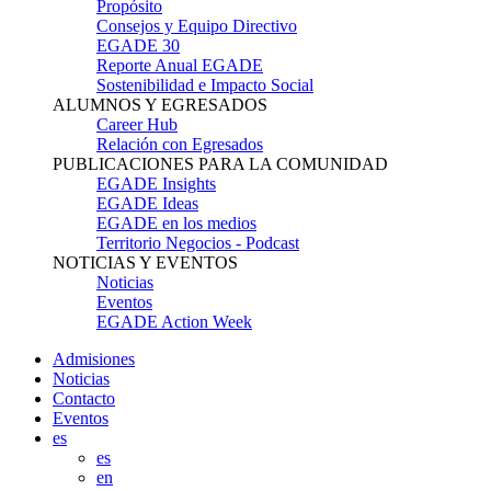
Propósito
Consejos y Equipo Directivo
EGADE 30
Reporte Anual EGADE
Sostenibilidad e Impacto Social
ALUMNOS Y EGRESADOS
Career Hub
Relación con Egresados
PUBLICACIONES PARA LA COMUNIDAD
EGADE Insights
EGADE Ideas
EGADE en los medios
Territorio Negocios - Podcast
NOTICIAS Y EVENTOS
Noticias
Eventos
EGADE Action Week
Admisiones
Noticias
Contacto
Eventos
es
es
en