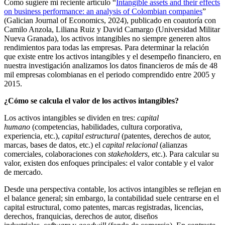
Como sugiere mi reciente artículo “
Intangible assets and their effects
on business performance: an analysis of Colombian companies
”
(Galician Journal of Economics, 2024), publicado en coautoría con
Camilo Anzola, Liliana Ruiz y David Camargo (Universidad Militar
Nueva Granada), los activos intangibles no siempre generen altos
rendimientos para todas las empresas. Para determinar la relación
que existe entre los activos intangibles y el desempeño financiero, en
nuestra investigación analizamos los datos financieros de más de 48
mil empresas colombianas en el periodo comprendido entre 2005 y
2015.
¿Cómo se calcula el valor de los activos intangibles?
Los activos intangibles se dividen en tres:
capital
humano
(competencias, habilidades, cultura corporativa,
experiencia, etc.),
capital estructural
(patentes, derechos de autor,
marcas, bases de datos, etc.) el
capital relacional
(alianzas
comerciales, colaboraciones con
stakeholders
, etc.). Para calcular su
valor, existen dos enfoques principales: el valor contable y el valor
de mercado.
Desde una perspectiva contable, los activos intangibles se reflejan en
el balance general; sin embargo, la contabilidad suele centrarse en el
capital estructural, como patentes, marcas registradas, licencias,
derechos, franquicias, derechos de autor, diseños