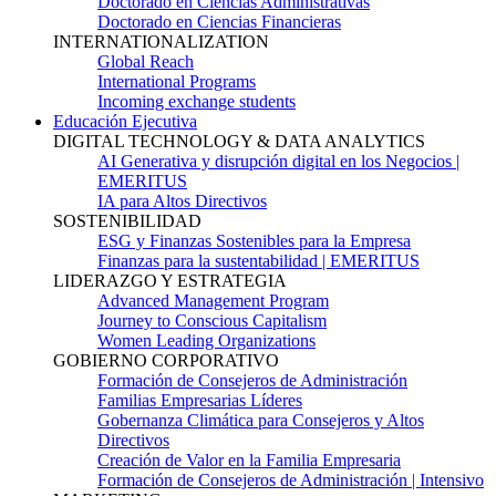
Doctorado en Ciencias Administrativas
Doctorado en Ciencias Financieras
INTERNATIONALIZATION
Global Reach
International Programs
Incoming exchange students
Educación Ejecutiva
DIGITAL TECHNOLOGY & DATA ANALYTICS
AI Generativa y disrupción digital en los Negocios |
EMERITUS
IA para Altos Directivos
SOSTENIBILIDAD
ESG y Finanzas Sostenibles para la Empresa
Finanzas para la sustentabilidad | EMERITUS
LIDERAZGO Y ESTRATEGIA
Advanced Management Program
Journey to Conscious Capitalism
Women Leading Organizations
GOBIERNO CORPORATIVO
Formación de Consejeros de Administración
Familias Empresarias Líderes
Gobernanza Climática para Consejeros y Altos
Directivos
Creación de Valor en la Familia Empresaria
Formación de Consejeros de Administración | Intensivo