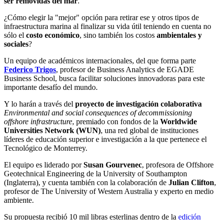
ser removidas del mar
.
¿Cómo elegir la "mejor" opción para retirar ese y otros tipos de
infraestructura marina al finalizar su vida útil teniendo en cuenta no
sólo el
costo económico
, sino también los costos
ambientales y
sociales
?
Un equipo de académicos internacionales, del que forma parte
Federico Trigos
, profesor de Business Analytics de EGADE
Business School, busca facilitar soluciones innovadoras para este
importante desafío del mundo.
Y lo harán a través del
proyecto de investigación colaborativa
Environmental and social consequences of decommissioning
offshore infrastructure
, premiado con fondos de la
Worldwide
Universities Network (WUN)
, una red global de instituciones
líderes de educación superior e investigación a la que pertenece el
Tecnológico de Monterrey.
El equipo es liderado por
Susan Gourvenec
, profesora de Offshore
Geotechnical Engineering de la University of Southampton
(Inglaterra), y cuenta también con la colaboración de
Julian Clifton
,
profesor de The University of Western Australia y experto en medio
ambiente.
Su propuesta recibió 10 mil libras esterlinas dentro de la
edición