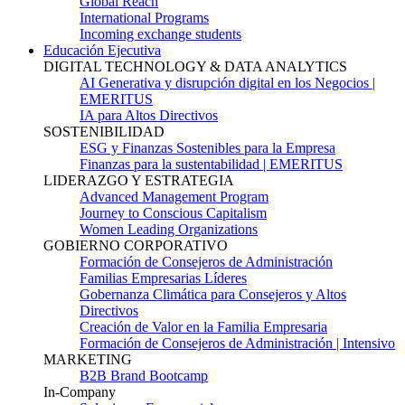
Global Reach
International Programs
Incoming exchange students
Educación Ejecutiva
DIGITAL TECHNOLOGY & DATA ANALYTICS
AI Generativa y disrupción digital en los Negocios |
EMERITUS
IA para Altos Directivos
SOSTENIBILIDAD
ESG y Finanzas Sostenibles para la Empresa
Finanzas para la sustentabilidad | EMERITUS
LIDERAZGO Y ESTRATEGIA
Advanced Management Program
Journey to Conscious Capitalism
Women Leading Organizations
GOBIERNO CORPORATIVO
Formación de Consejeros de Administración
Familias Empresarias Líderes
Gobernanza Climática para Consejeros y Altos
Directivos
Creación de Valor en la Familia Empresaria
Formación de Consejeros de Administración | Intensivo
MARKETING
B2B Brand Bootcamp
In-Company