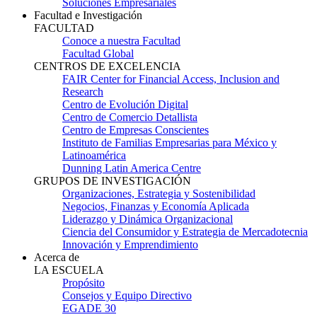
Soluciones Empresariales
Facultad e Investigación
FACULTAD
Conoce a nuestra Facultad
Facultad Global
CENTROS DE EXCELENCIA
FAIR Center for Financial Access, Inclusion and
Research
Centro de Evolución Digital
Centro de Comercio Detallista
Centro de Empresas Conscientes
Instituto de Familias Empresarias para México y
Latinoamérica
Dunning Latin America Centre
GRUPOS DE INVESTIGACIÓN
Organizaciones, Estrategia y Sostenibilidad
Negocios, Finanzas y Economía Aplicada
Liderazgo y Dinámica Organizacional
Ciencia del Consumidor y Estrategia de Mercadotecnia
Innovación y Emprendimiento
Acerca de
LA ESCUELA
Propósito
Consejos y Equipo Directivo
EGADE 30