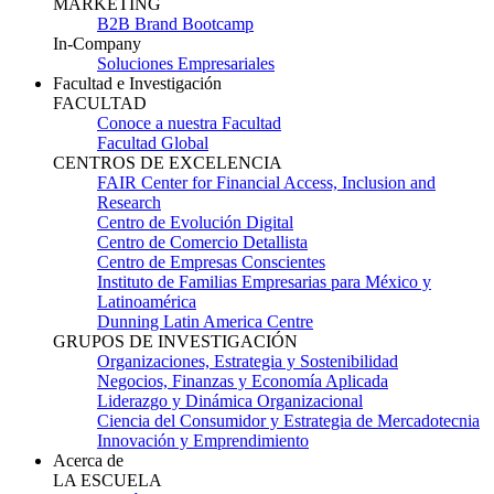
MARKETING
B2B Brand Bootcamp
In-Company
Soluciones Empresariales
Facultad e Investigación
FACULTAD
Conoce a nuestra Facultad
Facultad Global
CENTROS DE EXCELENCIA
FAIR Center for Financial Access, Inclusion and
Research
Centro de Evolución Digital
Centro de Comercio Detallista
Centro de Empresas Conscientes
Instituto de Familias Empresarias para México y
Latinoamérica
Dunning Latin America Centre
GRUPOS DE INVESTIGACIÓN
Organizaciones, Estrategia y Sostenibilidad
Negocios, Finanzas y Economía Aplicada
Liderazgo y Dinámica Organizacional
Ciencia del Consumidor y Estrategia de Mercadotecnia
Innovación y Emprendimiento
Acerca de
LA ESCUELA