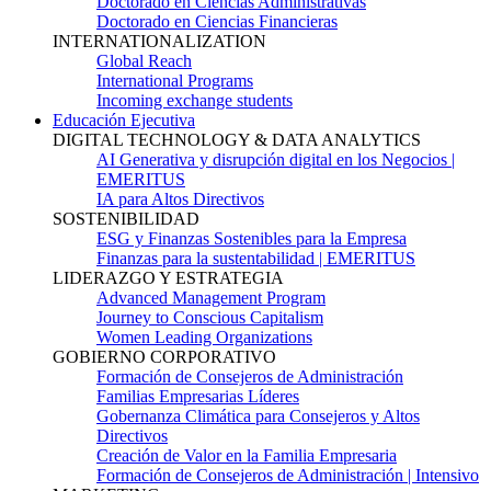
Doctorado en Ciencias Administrativas
Doctorado en Ciencias Financieras
INTERNATIONALIZATION
Global Reach
International Programs
Incoming exchange students
Educación Ejecutiva
DIGITAL TECHNOLOGY & DATA ANALYTICS
AI Generativa y disrupción digital en los Negocios |
EMERITUS
IA para Altos Directivos
SOSTENIBILIDAD
ESG y Finanzas Sostenibles para la Empresa
Finanzas para la sustentabilidad | EMERITUS
LIDERAZGO Y ESTRATEGIA
Advanced Management Program
Journey to Conscious Capitalism
Women Leading Organizations
GOBIERNO CORPORATIVO
Formación de Consejeros de Administración
Familias Empresarias Líderes
Gobernanza Climática para Consejeros y Altos
Directivos
Creación de Valor en la Familia Empresaria
Formación de Consejeros de Administración | Intensivo