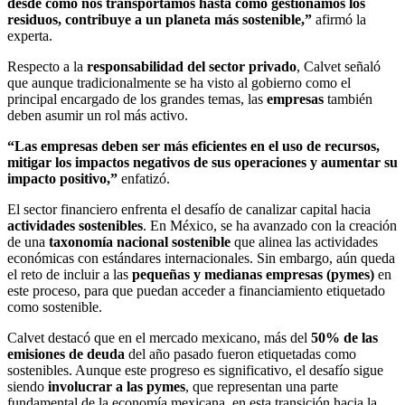
desde cómo nos transportamos hasta cómo gestionamos los
residuos, contribuye a un planeta más sostenible,”
afirmó la
experta.
Respecto a la
responsabilidad del sector privado
, Calvet señaló
que aunque tradicionalmente se ha visto al gobierno como el
principal encargado de los grandes temas, las
empresas
también
deben asumir un rol más activo.
“Las empresas deben ser más eficientes en el uso de recursos,
mitigar los impactos negativos de sus operaciones y aumentar su
impacto positivo,”
enfatizó.
El sector financiero enfrenta el desafío de canalizar capital hacia
actividades sostenibles
. En México, se ha avanzado con la creación
de una
taxonomía nacional sostenible
que alinea las actividades
económicas con estándares internacionales. Sin embargo, aún queda
el reto de incluir a las
pequeñas y medianas empresas (pymes)
en
este proceso, para que puedan acceder a financiamiento etiquetado
como sostenible.
Calvet destacó que en el mercado mexicano, más del
50% de las
emisiones de deuda
del año pasado fueron etiquetadas como
sostenibles. Aunque este progreso es significativo, el desafío sigue
siendo
involucrar a las pymes
, que representan una parte
fundamental de la economía mexicana, en esta transición hacia la