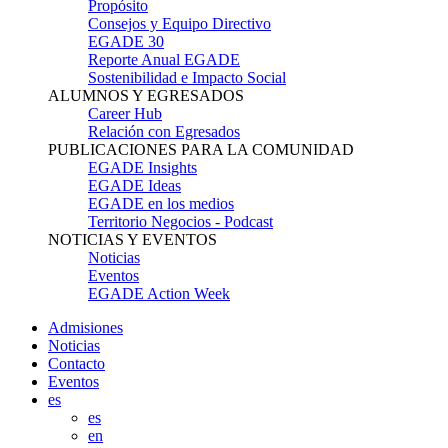
Propósito
Consejos y Equipo Directivo
EGADE 30
Reporte Anual EGADE
Sostenibilidad e Impacto Social
ALUMNOS Y EGRESADOS
Career Hub
Relación con Egresados
PUBLICACIONES PARA LA COMUNIDAD
EGADE Insights
EGADE Ideas
EGADE en los medios
Territorio Negocios - Podcast
NOTICIAS Y EVENTOS
Noticias
Eventos
EGADE Action Week
Admisiones
Noticias
Contacto
Eventos
es
es
en