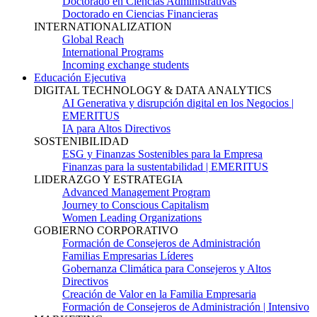
Doctorado en Ciencias Administrativas
Doctorado en Ciencias Financieras
INTERNATIONALIZATION
Global Reach
International Programs
Incoming exchange students
Educación Ejecutiva
DIGITAL TECHNOLOGY & DATA ANALYTICS
AI Generativa y disrupción digital en los Negocios |
EMERITUS
IA para Altos Directivos
SOSTENIBILIDAD
ESG y Finanzas Sostenibles para la Empresa
Finanzas para la sustentabilidad | EMERITUS
LIDERAZGO Y ESTRATEGIA
Advanced Management Program
Journey to Conscious Capitalism
Women Leading Organizations
GOBIERNO CORPORATIVO
Formación de Consejeros de Administración
Familias Empresarias Líderes
Gobernanza Climática para Consejeros y Altos
Directivos
Creación de Valor en la Familia Empresaria
Formación de Consejeros de Administración | Intensivo