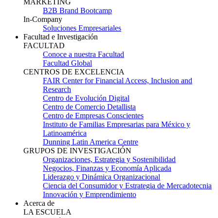
MARKETING
B2B Brand Bootcamp
In-Company
Soluciones Empresariales
Facultad e Investigación
FACULTAD
Conoce a nuestra Facultad
Facultad Global
CENTROS DE EXCELENCIA
FAIR Center for Financial Access, Inclusion and
Research
Centro de Evolución Digital
Centro de Comercio Detallista
Centro de Empresas Conscientes
Instituto de Familias Empresarias para México y
Latinoamérica
Dunning Latin America Centre
GRUPOS DE INVESTIGACIÓN
Organizaciones, Estrategia y Sostenibilidad
Negocios, Finanzas y Economía Aplicada
Liderazgo y Dinámica Organizacional
Ciencia del Consumidor y Estrategia de Mercadotecnia
Innovación y Emprendimiento
Acerca de
LA ESCUELA