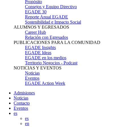
Propósito
Consejos y Equipo Directivo
EGADE 30
Reporte Anual EGADE
Sostenibilidad e Impacto Social
ALUMNOS Y EGRESADOS
Career Hub
Relación con Egresados
PUBLICACIONES PARA LA COMUNIDAD
EGADE Insights
EGADE Ideas
EGADE en los medios
Territorio Negocios - Podcast
NOTICIAS Y EVENTOS
Noticias
Eventos
EGADE Action Week
Admisiones
Noticias
Contacto
Eventos
es
es
en