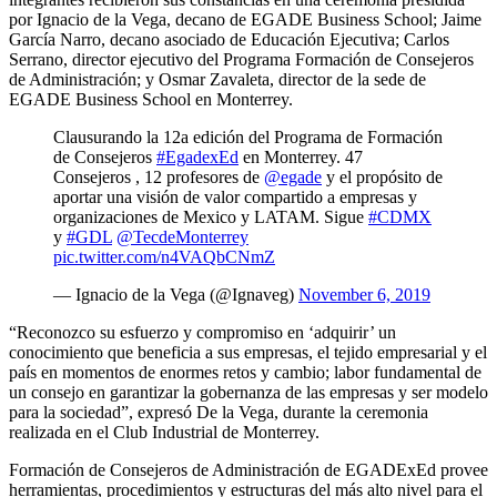
por Ignacio de la Vega, decano de EGADE Business School; Jaime
García Narro, decano asociado de Educación Ejecutiva; Carlos
Serrano, director ejecutivo del Programa Formación de Consejeros
de Administración; y Osmar Zavaleta, director de la sede de
EGADE Business School en Monterrey.
Clausurando la 12a edición del Programa de Formación
de Consejeros
#EgadexEd
en Monterrey. 47
Consejeros , 12 profesores de
@egade
y el propósito de
aportar una visión de valor compartido a empresas y
organizaciones de Mexico y LATAM. Sigue
#CDMX
y
#GDL
@TecdeMonterrey
pic.twitter.com/n4VAQbCNmZ
— Ignacio de la Vega (@Ignaveg)
November 6, 2019
“Reconozco su esfuerzo y compromiso en ‘adquirir’ un
conocimiento que beneficia a sus empresas, el tejido empresarial y el
país en momentos de enormes retos y cambio; labor fundamental de
un consejo en garantizar la gobernanza de las empresas y ser modelo
para la sociedad”, expresó De la Vega, durante la ceremonia
realizada en el Club Industrial de Monterrey.
Formación de Consejeros de Administración de EGADExEd provee
herramientas, procedimientos y estructuras del más alto nivel para el