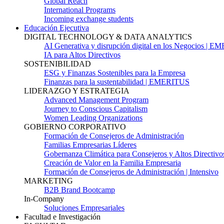
Global Reach
International Programs
Incoming exchange students
Educación Ejecutiva
DIGITAL TECHNOLOGY & DATA ANALYTICS
AI Generativa y disrupción digital en los Negocios | 
IA para Altos Directivos
SOSTENIBILIDAD
ESG y Finanzas Sostenibles para la Empresa
Finanzas para la sustentabilidad | EMERITUS
LIDERAZGO Y ESTRATEGIA
Advanced Management Program
Journey to Conscious Capitalism
Women Leading Organizations
GOBIERNO CORPORATIVO
Formación de Consejeros de Administración
Familias Empresarias Líderes
Gobernanza Climática para Consejeros y Altos Directivo
Creación de Valor en la Familia Empresaria
Formación de Consejeros de Administración | Intensivo
MARKETING
B2B Brand Bootcamp
In-Company
Soluciones Empresariales
Facultad e Investigación