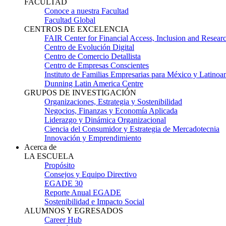
FACULTAD
Conoce a nuestra Facultad
Facultad Global
CENTROS DE EXCELENCIA
FAIR Center for Financial Access, Inclusion and Resear
Centro de Evolución Digital
Centro de Comercio Detallista
Centro de Empresas Conscientes
Instituto de Familias Empresarias para México y Latinoa
Dunning Latin America Centre
GRUPOS DE INVESTIGACIÓN
Organizaciones, Estrategia y Sostenibilidad
Negocios, Finanzas y Economía Aplicada
Liderazgo y Dinámica Organizacional
Ciencia del Consumidor y Estrategia de Mercadotecnia
Innovación y Emprendimiento
Acerca de
LA ESCUELA
Propósito
Consejos y Equipo Directivo
EGADE 30
Reporte Anual EGADE
Sostenibilidad e Impacto Social
ALUMNOS Y EGRESADOS
Career Hub