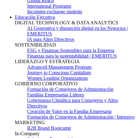
Global Reach
International Programs
Incoming exchange students
Educación Ejecutiva
DIGITAL TECHNOLOGY & DATA ANALYTICS
AI Generativa y disrupción digital en los Negocios |
EMERITUS
IA para Altos Directivos
SOSTENIBILIDAD
ESG y Finanzas Sostenibles para la Empresa
Finanzas para la sustentabilidad | EMERITUS
LIDERAZGO Y ESTRATEGIA
Advanced Management Program
Journey to Conscious Capitalism
Women Leading Organizations
GOBIERNO CORPORATIVO
Formación de Consejeros de Administración
Familias Empresarias Líderes
Gobernanza Climática para Consejeros y Altos
Directivos
Creación de Valor en la Familia Empresaria
Formación de Consejeros de Administración | Intensivo
MARKETING
B2B Brand Bootcamp
In-Company