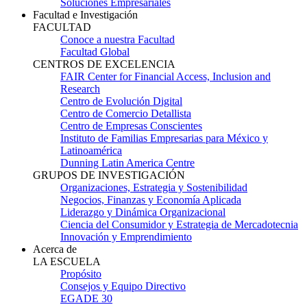
Soluciones Empresariales
Facultad e Investigación
FACULTAD
Conoce a nuestra Facultad
Facultad Global
CENTROS DE EXCELENCIA
FAIR Center for Financial Access, Inclusion and
Research
Centro de Evolución Digital
Centro de Comercio Detallista
Centro de Empresas Conscientes
Instituto de Familias Empresarias para México y
Latinoamérica
Dunning Latin America Centre
GRUPOS DE INVESTIGACIÓN
Organizaciones, Estrategia y Sostenibilidad
Negocios, Finanzas y Economía Aplicada
Liderazgo y Dinámica Organizacional
Ciencia del Consumidor y Estrategia de Mercadotecnia
Innovación y Emprendimiento
Acerca de
LA ESCUELA
Propósito
Consejos y Equipo Directivo
EGADE 30