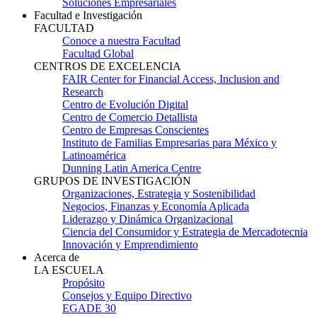
Soluciones Empresariales
Facultad e Investigación
FACULTAD
Conoce a nuestra Facultad
Facultad Global
CENTROS DE EXCELENCIA
FAIR Center for Financial Access, Inclusion and
Research
Centro de Evolución Digital
Centro de Comercio Detallista
Centro de Empresas Conscientes
Instituto de Familias Empresarias para México y
Latinoamérica
Dunning Latin America Centre
GRUPOS DE INVESTIGACIÓN
Organizaciones, Estrategia y Sostenibilidad
Negocios, Finanzas y Economía Aplicada
Liderazgo y Dinámica Organizacional
Ciencia del Consumidor y Estrategia de Mercadotecnia
Innovación y Emprendimiento
Acerca de
LA ESCUELA
Propósito
Consejos y Equipo Directivo
EGADE 30