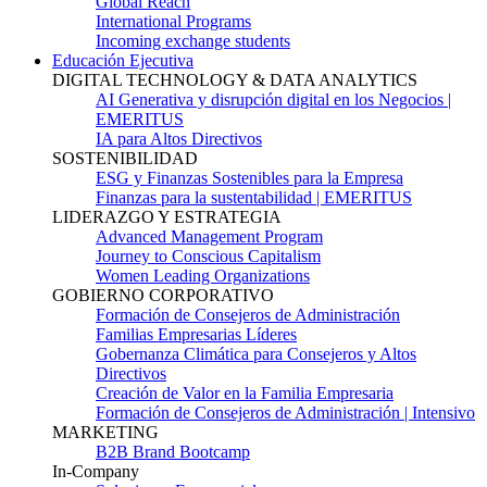
Global Reach
International Programs
Incoming exchange students
Educación Ejecutiva
DIGITAL TECHNOLOGY & DATA ANALYTICS
AI Generativa y disrupción digital en los Negocios |
EMERITUS
IA para Altos Directivos
SOSTENIBILIDAD
ESG y Finanzas Sostenibles para la Empresa
Finanzas para la sustentabilidad | EMERITUS
LIDERAZGO Y ESTRATEGIA
Advanced Management Program
Journey to Conscious Capitalism
Women Leading Organizations
GOBIERNO CORPORATIVO
Formación de Consejeros de Administración
Familias Empresarias Líderes
Gobernanza Climática para Consejeros y Altos
Directivos
Creación de Valor en la Familia Empresaria
Formación de Consejeros de Administración | Intensivo
MARKETING
B2B Brand Bootcamp
In-Company