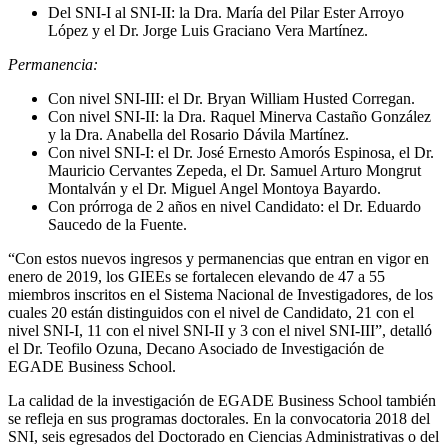
Del SNI-I al SNI-II: la Dra. María del Pilar Ester Arroyo
López y el Dr. Jorge Luis Graciano Vera Martínez.
Permanencia:
Con nivel SNI-III: el Dr. Bryan William Husted Corregan.
Con nivel SNI-II: la Dra. Raquel Minerva Castaño González
y la Dra. Anabella del Rosario Dávila Martínez.
Con nivel SNI-I: el Dr. José Ernesto Amorós Espinosa, el Dr.
Mauricio Cervantes Zepeda, el Dr. Samuel Arturo Mongrut
Montalván y el Dr. Miguel Angel Montoya Bayardo.
Con prórroga de 2 años en nivel Candidato: el Dr. Eduardo
Saucedo de la Fuente.
“Con estos nuevos ingresos y permanencias que entran en vigor en
enero de 2019, los GIEEs se fortalecen elevando de 47 a 55
miembros inscritos en el Sistema Nacional de Investigadores, de los
cuales 20 están distinguidos con el nivel de Candidato, 21 con el
nivel SNI-I, 11 con el nivel SNI-II y 3 con el nivel SNI-III”, detalló
el Dr. Teofilo Ozuna, Decano Asociado de Investigación de
EGADE Business School.
La calidad de la investigación de EGADE Business School también
se refleja en sus programas doctorales. En la convocatoria 2018 del
SNI, seis egresados del Doctorado en Ciencias Administrativas o del