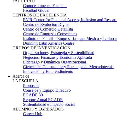
FACULTAD
Conoce a nuestra Facultad
Facultad Global
CENTROS DE EXCELENCIA
FAIR Center for Financial Access, Inclusion and Resear
Centro de Evolución Digital
Centro de Comercio Detallista
Centro de Empresas Conscientes
Instituto de Familias Empresarias para México y Latinoa
Dunning Latin America Centre
GRUPOS DE INVESTIGACIÓN
Organizaciones, Estrategia y Sostenibilidad
Negocios, Finanzas y Economía Aplicada
Liderazgo y Dinámica Organizacional
Ciencia del Consumidor y Estrategia de Mercadotecnia
Innovación y Emprendimiento
Acerca de
LA ESCUELA
Propósito
Consejos y Equipo Directivo
EGADE 30
Reporte Anual EGADE
Sostenibilidad e Impacto Social
ALUMNOS Y EGRESADOS
Career Hub