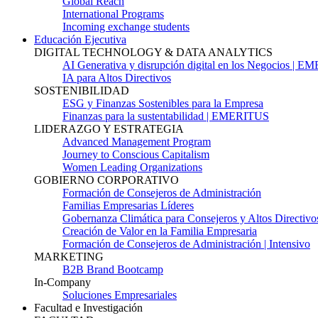
Global Reach
International Programs
Incoming exchange students
Educación Ejecutiva
DIGITAL TECHNOLOGY & DATA ANALYTICS
AI Generativa y disrupción digital en los Negocios | 
IA para Altos Directivos
SOSTENIBILIDAD
ESG y Finanzas Sostenibles para la Empresa
Finanzas para la sustentabilidad | EMERITUS
LIDERAZGO Y ESTRATEGIA
Advanced Management Program
Journey to Conscious Capitalism
Women Leading Organizations
GOBIERNO CORPORATIVO
Formación de Consejeros de Administración
Familias Empresarias Líderes
Gobernanza Climática para Consejeros y Altos Directivo
Creación de Valor en la Familia Empresaria
Formación de Consejeros de Administración | Intensivo
MARKETING
B2B Brand Bootcamp
In-Company
Soluciones Empresariales
Facultad e Investigación