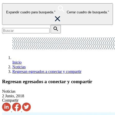
Expandir cuadro para busqueda."
Cerrar cuadro de busqueda."
Inicio
Noticias
Regresan egresados a conectar y compartir
Regresan egresados a conectar y compartir
Noticias
2 Junio, 2018
Compartir