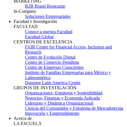
MARKETING
B2B Brand Bootcamp
In-Company
Soluciones Empresariales
Facultad e Investigación
FACULTAD
Conoce a nuestra Facultad
Facultad Global
CENTROS DE EXCELENCIA
FAIR Center for Financial Access, Inclusion and
Research
Centro de Evolución Digital
Centro de Comercio Detallista
Centro de Empresas Conscientes
Instituto de Familias Empresarias para México y
Latinoamérica
Dunning Latin America Centre
GRUPOS DE INVESTIGACIÓN
Organizaciones, Estrategia y Sostenibilidad
Negocios, Finanzas y Economía Aplicada
Liderazgo y Dinámica Organizacional
Ciencia del Consumidor y Estrategia de Mercadotecnia
Innovación y Emprendimiento
Acerca de
LA ESCUELA