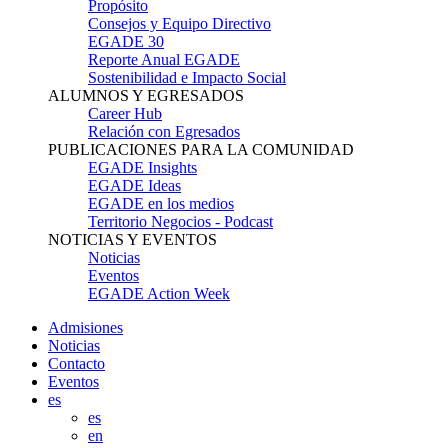
Propósito
Consejos y Equipo Directivo
EGADE 30
Reporte Anual EGADE
Sostenibilidad e Impacto Social
ALUMNOS Y EGRESADOS
Career Hub
Relación con Egresados
PUBLICACIONES PARA LA COMUNIDAD
EGADE Insights
EGADE Ideas
EGADE en los medios
Territorio Negocios - Podcast
NOTICIAS Y EVENTOS
Noticias
Eventos
EGADE Action Week
Admisiones
Noticias
Contacto
Eventos
es
es
en