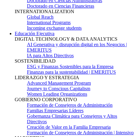
Doctorado en Ciencias Administrativas
Doctorado en Ciencias Financieras
INTERNATIONALIZATION
Global Reach
International Programs
Incoming exchange students
Educación Ejecutiva
DIGITAL TECHNOLOGY & DATA ANALYTICS
AI Generativa y disrupción digital en los Negocios |
EMERITUS
IA para Altos Directivos
SOSTENIBILIDAD
ESG y Finanzas Sostenibles para la Empresa
Finanzas para la sustentabilidad | EMERITUS
LIDERAZGO Y ESTRATEGIA
Advanced Management Program
Journey to Conscious Capitalism
Women Leading Organizations
GOBIERNO CORPORATIVO
Formación de Consejeros de Administración
Familias Empresarias Líderes
Gobernanza Climática para Consejeros y Altos
Directivos
Creación de Valor en la Familia Empresaria
Formación de Consejeros de Administración | Intensivo