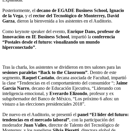
Posteriormente, el
decano de EGADE Business School, Ignacio
de la Vega
, y el
rector del Tecnológico de Monterrey, David
Garza
, dieron la bienvenida a los asistentes en el Auditorio.
Como keynote speaker del evento,
Enrique Dans, profesor de
Innovación en IE Business School
, impartió la
conferencia
“Postales desde el futuro: visualizando un mundo
hiperconectado”
.
Tras la charla, los asistentes se dividieron en tres salones para las
sesiones paralelas “Back to the Classroom”
. Dentro de este
segmento,
Raquel Castaño
, decana asociada de Facultad, impartió
la clase “Tendencias en el comportamiento del consumidor “;
Jaime
García Narro
, decano de Educación Ejecutiva, “Liderando con
inteligencia emocional, y
Everardo Elizondo
, profesor y ex
subgobernador del Banco de México, “Los próximo 6 años: un
vistazo a las elecciones presidenciales 2018”.
De nuevo en el Auditorio, se presentó el
panel “El líder del futuro:
tendencias en el mercado laboral”
, con la participación del
moderador
Juan Valles
, director de Talento del Tecnológico de
Monterrey, y los panelistas
Silvia Pieretti
, directora global de