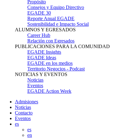
Propósito
Consejos y Equipo Directivo
EGADE 30
Reporte Anual EGADE
Sostenibilidad e Impacto Social
ALUMNOS Y EGRESADOS
Career Hub
Relación con Egresados
PUBLICACIONES PARA LA COMUNIDAD
EGADE Insights
EGADE Ideas
EGADE en los medios
Territorio Negocios - Podcast
NOTICIAS Y EVENTOS
Noticias
Eventos
EGADE Action Week
Admisiones
Noticias
Contacto
Eventos
es
es
en