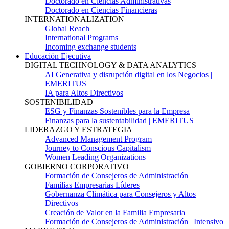
Doctorado en Ciencias Administrativas
Doctorado en Ciencias Financieras
INTERNATIONALIZATION
Global Reach
International Programs
Incoming exchange students
Educación Ejecutiva
DIGITAL TECHNOLOGY & DATA ANALYTICS
AI Generativa y disrupción digital en los Negocios |
EMERITUS
IA para Altos Directivos
SOSTENIBILIDAD
ESG y Finanzas Sostenibles para la Empresa
Finanzas para la sustentabilidad | EMERITUS
LIDERAZGO Y ESTRATEGIA
Advanced Management Program
Journey to Conscious Capitalism
Women Leading Organizations
GOBIERNO CORPORATIVO
Formación de Consejeros de Administración
Familias Empresarias Líderes
Gobernanza Climática para Consejeros y Altos
Directivos
Creación de Valor en la Familia Empresaria
Formación de Consejeros de Administración | Intensivo