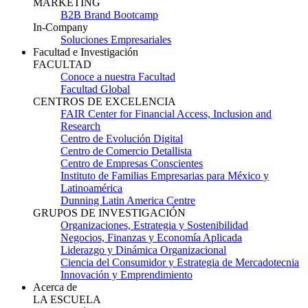
MARKETING
B2B Brand Bootcamp
In-Company
Soluciones Empresariales
Facultad e Investigación
FACULTAD
Conoce a nuestra Facultad
Facultad Global
CENTROS DE EXCELENCIA
FAIR Center for Financial Access, Inclusion and
Research
Centro de Evolución Digital
Centro de Comercio Detallista
Centro de Empresas Conscientes
Instituto de Familias Empresarias para México y
Latinoamérica
Dunning Latin America Centre
GRUPOS DE INVESTIGACIÓN
Organizaciones, Estrategia y Sostenibilidad
Negocios, Finanzas y Economía Aplicada
Liderazgo y Dinámica Organizacional
Ciencia del Consumidor y Estrategia de Mercadotecnia
Innovación y Emprendimiento
Acerca de
LA ESCUELA