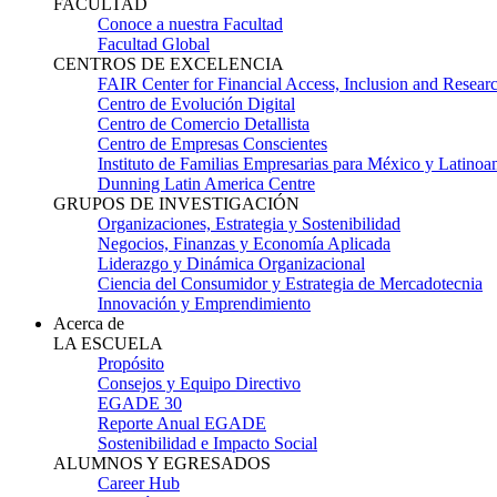
FACULTAD
Conoce a nuestra Facultad
Facultad Global
CENTROS DE EXCELENCIA
FAIR Center for Financial Access, Inclusion and Resear
Centro de Evolución Digital
Centro de Comercio Detallista
Centro de Empresas Conscientes
Instituto de Familias Empresarias para México y Latinoa
Dunning Latin America Centre
GRUPOS DE INVESTIGACIÓN
Organizaciones, Estrategia y Sostenibilidad
Negocios, Finanzas y Economía Aplicada
Liderazgo y Dinámica Organizacional
Ciencia del Consumidor y Estrategia de Mercadotecnia
Innovación y Emprendimiento
Acerca de
LA ESCUELA
Propósito
Consejos y Equipo Directivo
EGADE 30
Reporte Anual EGADE
Sostenibilidad e Impacto Social
ALUMNOS Y EGRESADOS
Career Hub