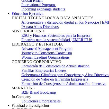
Global Reach
International Programs
Incoming exchange students
Educación Ejecutiva
DIGITAL TECHNOLOGY & DATA ANALYTICS
AI Generativa y disrupción digital en los Negocios | 
IA para Altos Directivos
SOSTENIBILIDAD
ESG y Finanzas Sostenibles para la Empresa
Finanzas para la sustentabilidad | EMERITUS
LIDERAZGO Y ESTRATEGIA
Advanced Management Program
Journey to Conscious Capitalism
Women Leading Organizations
GOBIERNO CORPORATIVO
Formación de Consejeros de Administración
Familias Empresarias Líderes
Gobernanza Climática para Consejeros y Altos Directivo
Creación de Valor en la Familia Empresaria
Formación de Consejeros de Administración | Intensivo
MARKETING
B2B Brand Bootcamp
In-Company
Soluciones Empresariales
Facultad e Investigación