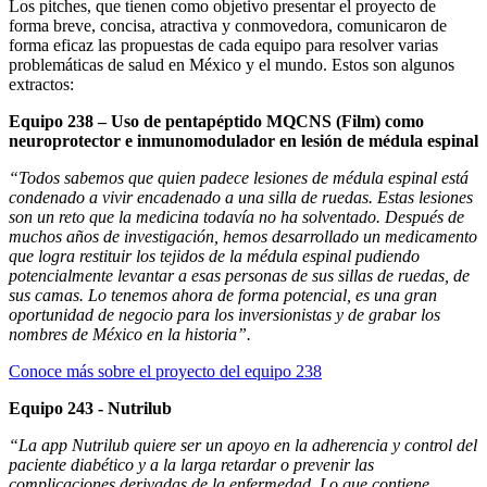
Los pitches, que tienen como objetivo presentar el proyecto de
forma breve, concisa, atractiva y conmovedora, comunicaron de
forma eficaz las propuestas de cada equipo para resolver varias
problemáticas de salud en México y el mundo. Estos son algunos
extractos:
Equipo 238 – Uso de pentapéptido MQCNS (Film) como
neuroprotector e inmunomodulador en lesión de médula espinal
“Todos sabemos que quien padece lesiones de médula espinal está
condenado a vivir encadenado a una silla de ruedas. Estas lesiones
son un reto que la medicina todavía no ha solventado. Después de
muchos años de investigación, hemos desarrollado un medicamento
que logra restituir los tejidos de la médula espinal pudiendo
potencialmente levantar a esas personas de sus sillas de ruedas, de
sus camas. Lo tenemos ahora de forma potencial, es una gran
oportunidad de negocio para los inversionistas y de grabar los
nombres de México en la historia”.
Conoce más sobre el proyecto del equipo 238
Equipo 243 - Nutrilub
“La app Nutrilub quiere ser un apoyo en la adherencia y control del
paciente diabético y a la larga retardar o prevenir las
complicaciones derivadas de la enfermedad. Lo que contiene