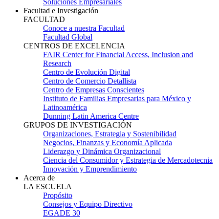
Soluciones Empresariales
Facultad e Investigación
FACULTAD
Conoce a nuestra Facultad
Facultad Global
CENTROS DE EXCELENCIA
FAIR Center for Financial Access, Inclusion and
Research
Centro de Evolución Digital
Centro de Comercio Detallista
Centro de Empresas Conscientes
Instituto de Familias Empresarias para México y
Latinoamérica
Dunning Latin America Centre
GRUPOS DE INVESTIGACIÓN
Organizaciones, Estrategia y Sostenibilidad
Negocios, Finanzas y Economía Aplicada
Liderazgo y Dinámica Organizacional
Ciencia del Consumidor y Estrategia de Mercadotecnia
Innovación y Emprendimiento
Acerca de
LA ESCUELA
Propósito
Consejos y Equipo Directivo
EGADE 30