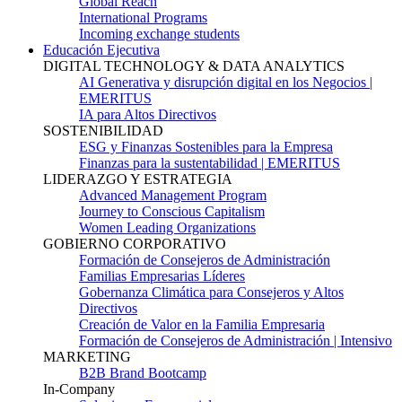
Global Reach
International Programs
Incoming exchange students
Educación Ejecutiva
DIGITAL TECHNOLOGY & DATA ANALYTICS
AI Generativa y disrupción digital en los Negocios |
EMERITUS
IA para Altos Directivos
SOSTENIBILIDAD
ESG y Finanzas Sostenibles para la Empresa
Finanzas para la sustentabilidad | EMERITUS
LIDERAZGO Y ESTRATEGIA
Advanced Management Program
Journey to Conscious Capitalism
Women Leading Organizations
GOBIERNO CORPORATIVO
Formación de Consejeros de Administración
Familias Empresarias Líderes
Gobernanza Climática para Consejeros y Altos
Directivos
Creación de Valor en la Familia Empresaria
Formación de Consejeros de Administración | Intensivo
MARKETING
B2B Brand Bootcamp
In-Company