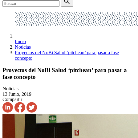
Inicio
Noticias
Proyectos del NoBi Salud ‘pitchean’ para pasar a fase
concepto
Proyectos del NoBi Salud ‘pitchean’ para pasar a
fase concepto
Noticias
13 Junio, 2019
Compartir