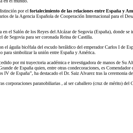
ña en el mundo.
distinción por el
fortalecimiento de las relaciones entre España y Am
tarios de la Agencia Española de Cooperación Internacional para el 
en el Salón de los Reyes del Alcázar de Segovia (España), donde se inv
el de Segovia para ser coronada Reina de Castilla.
con el águila bicéfala del escudo heráldico del emperador Carlos I de 
o para simbolizar la unión entre España y América.
oncedido por mi trayectoria académica e investigadora de manos de Su
rande de España quien, entre otras condecoraciones, es Comendador d
s IV de España”, ha destacado el Dr. Saiz Alvarez tras la ceremonia de
as corporaciones paranobiliarias , al ser caballero (cruz de mérito) de