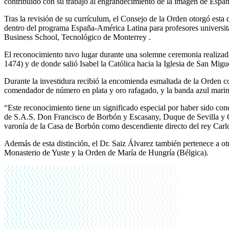
contribuido con su trabajo al engrandecimiento de la imagen de Espa
Tras la revisión de su currículum, el Consejo de la Orden otorgó esta 
dentro del programa España-América Latina para profesores universi
Business School, Tecnológico de Monterrey .
El reconocimiento tuvo lugar durante una solemne ceremonia realizada 
1474) y de donde salió Isabel la Católica hacia la Iglesia de San Migu
Durante la investidura recibió la encomienda esmaltada de la Orden 
comendador de número en plata y oro rafagado, y la banda azul marin
“Este reconocimiento tiene un significado especial por haber sido c
de S.A.S. Don Francisco de Borbón y Escasany, Duque de Sevilla y G
varonía de la Casa de Borbón como descendiente directo del rey Carlo
Además de esta distinción, el Dr. Saiz Álvarez también pertenece a otr
Monasterio de Yuste y la Orden de María de Hungría (Bélgica).