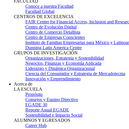
FACULTAD
Conoce a nuestra Facultad
Facultad Global
CENTROS DE EXCELENCIA
FAIR Center for Financial Access, Inclusion and Resear
Centro de Evolución Digital
Centro de Comercio Detallista
Centro de Empresas Conscientes
Instituto de Familias Empresarias para México y Latinoa
Dunning Latin America Centre
GRUPOS DE INVESTIGACIÓN
Organizaciones, Estrategia y Sostenibilidad
Negocios, Finanzas y Economía Aplicada
Liderazgo y Dinámica Organizacional
Ciencia del Consumidor y Estrategia de Mercadotecnia
Innovación y Emprendimiento
Acerca de
LA ESCUELA
Propósito
Consejos y Equipo Directivo
EGADE 30
Reporte Anual EGADE
Sostenibilidad e Impacto Social
ALUMNOS Y EGRESADOS
Career Hub