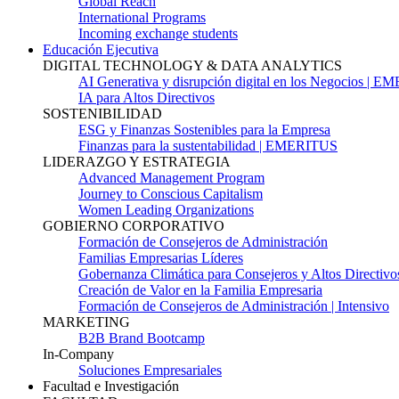
Global Reach
International Programs
Incoming exchange students
Educación Ejecutiva
DIGITAL TECHNOLOGY & DATA ANALYTICS
AI Generativa y disrupción digital en los Negocios | 
IA para Altos Directivos
SOSTENIBILIDAD
ESG y Finanzas Sostenibles para la Empresa
Finanzas para la sustentabilidad | EMERITUS
LIDERAZGO Y ESTRATEGIA
Advanced Management Program
Journey to Conscious Capitalism
Women Leading Organizations
GOBIERNO CORPORATIVO
Formación de Consejeros de Administración
Familias Empresarias Líderes
Gobernanza Climática para Consejeros y Altos Directivo
Creación de Valor en la Familia Empresaria
Formación de Consejeros de Administración | Intensivo
MARKETING
B2B Brand Bootcamp
In-Company
Soluciones Empresariales
Facultad e Investigación