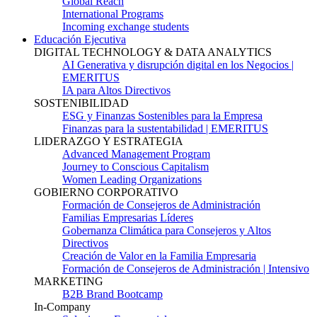
Global Reach
International Programs
Incoming exchange students
Educación Ejecutiva
DIGITAL TECHNOLOGY & DATA ANALYTICS
AI Generativa y disrupción digital en los Negocios |
EMERITUS
IA para Altos Directivos
SOSTENIBILIDAD
ESG y Finanzas Sostenibles para la Empresa
Finanzas para la sustentabilidad | EMERITUS
LIDERAZGO Y ESTRATEGIA
Advanced Management Program
Journey to Conscious Capitalism
Women Leading Organizations
GOBIERNO CORPORATIVO
Formación de Consejeros de Administración
Familias Empresarias Líderes
Gobernanza Climática para Consejeros y Altos
Directivos
Creación de Valor en la Familia Empresaria
Formación de Consejeros de Administración | Intensivo
MARKETING
B2B Brand Bootcamp
In-Company