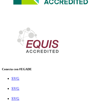
Conecta con #EGADE
SVG
SVG
SVG