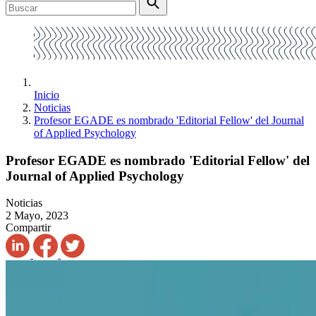
Inicio
Noticias
Profesor EGADE es nombrado 'Editorial Fellow' del Journal
of Applied Psychology
Profesor EGADE es nombrado 'Editorial Fellow' del
Journal of Applied Psychology
Noticias
2 Mayo, 2023
Compartir