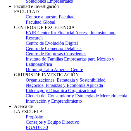
Soluciones Empresariales
Facultad e Investigación
FACULTAD
Conoce a nuestra Facultad
Facultad Global
CENTROS DE EXCELENCIA
FAIR Center for Financial Access, Inclusion and
Research
Centro de Evolución Digital
Centro de Comercio Detallista
Centro de Empresas Conscientes
Instituto de Familias Empresarias para México y
Latinoamérica
Dunning Latin America Centre
GRUPOS DE INVESTIGACIÓN
Organizaciones, Estrategia y Sostenibilidad
Negocios, Finanzas y Economía Aplicada
Liderazgo y Dinámica Organizacional
Ciencia del Consumidor y Estrategia de Mercadotecnia
Innovación y Emprendimiento
Acerca de
LA ESCUELA
Propósito
Consejos y Equipo Directivo
EGADE 30