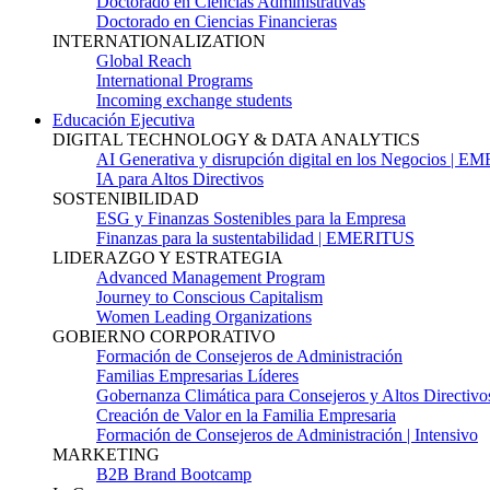
Doctorado en Ciencias Administrativas
Doctorado en Ciencias Financieras
INTERNATIONALIZATION
Global Reach
International Programs
Incoming exchange students
Educación Ejecutiva
DIGITAL TECHNOLOGY & DATA ANALYTICS
AI Generativa y disrupción digital en los Negocios | 
IA para Altos Directivos
SOSTENIBILIDAD
ESG y Finanzas Sostenibles para la Empresa
Finanzas para la sustentabilidad | EMERITUS
LIDERAZGO Y ESTRATEGIA
Advanced Management Program
Journey to Conscious Capitalism
Women Leading Organizations
GOBIERNO CORPORATIVO
Formación de Consejeros de Administración
Familias Empresarias Líderes
Gobernanza Climática para Consejeros y Altos Directivo
Creación de Valor en la Familia Empresaria
Formación de Consejeros de Administración | Intensivo
MARKETING
B2B Brand Bootcamp