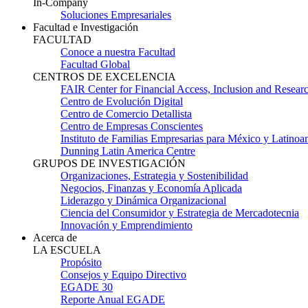
In-Company
Soluciones Empresariales
Facultad e Investigación
FACULTAD
Conoce a nuestra Facultad
Facultad Global
CENTROS DE EXCELENCIA
FAIR Center for Financial Access, Inclusion and Resear
Centro de Evolución Digital
Centro de Comercio Detallista
Centro de Empresas Conscientes
Instituto de Familias Empresarias para México y Latinoa
Dunning Latin America Centre
GRUPOS DE INVESTIGACIÓN
Organizaciones, Estrategia y Sostenibilidad
Negocios, Finanzas y Economía Aplicada
Liderazgo y Dinámica Organizacional
Ciencia del Consumidor y Estrategia de Mercadotecnia
Innovación y Emprendimiento
Acerca de
LA ESCUELA
Propósito
Consejos y Equipo Directivo
EGADE 30
Reporte Anual EGADE