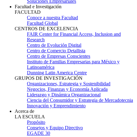
Soluciones Empresariales
Facultad e Investigación
FACULTAD
Conoce a nuestra Facultad
Facultad Global
CENTROS DE EXCELENCIA
FAIR Center for Financial Access, Inclusion and
Research
Centro de Evolución Digital
Centro de Comercio Detallista
Centro de Empresas Conscientes
Instituto de Familias Empresarias para México y
Latinoamérica
Dunning Latin America Centre
GRUPOS DE INVESTIGACIÓN
Organizaciones, Estrategia y Sostenibilidad
Negocios, Finanzas y Economía Aplicada
Liderazgo y Dinámica Organizacional
Ciencia del Consumidor y Estrategia de Mercadotecnia
Innovación y Emprendimiento
Acerca de
LA ESCUELA
Propósito
Consejos y Equipo Directivo
EGADE 30