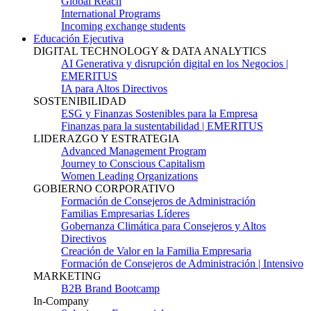
Global Reach
International Programs
Incoming exchange students
Educación Ejecutiva
DIGITAL TECHNOLOGY & DATA ANALYTICS
AI Generativa y disrupción digital en los Negocios |
EMERITUS
IA para Altos Directivos
SOSTENIBILIDAD
ESG y Finanzas Sostenibles para la Empresa
Finanzas para la sustentabilidad | EMERITUS
LIDERAZGO Y ESTRATEGIA
Advanced Management Program
Journey to Conscious Capitalism
Women Leading Organizations
GOBIERNO CORPORATIVO
Formación de Consejeros de Administración
Familias Empresarias Líderes
Gobernanza Climática para Consejeros y Altos
Directivos
Creación de Valor en la Familia Empresaria
Formación de Consejeros de Administración | Intensivo
MARKETING
B2B Brand Bootcamp
In-Company