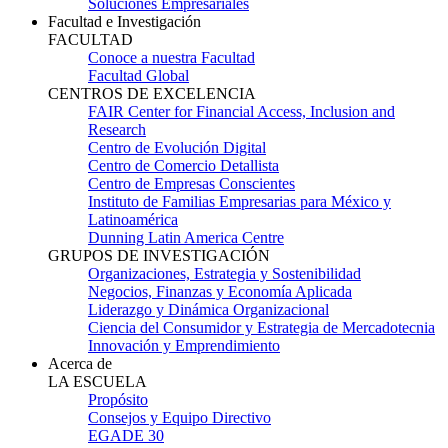
Soluciones Empresariales
Facultad e Investigación
FACULTAD
Conoce a nuestra Facultad
Facultad Global
CENTROS DE EXCELENCIA
FAIR Center for Financial Access, Inclusion and
Research
Centro de Evolución Digital
Centro de Comercio Detallista
Centro de Empresas Conscientes
Instituto de Familias Empresarias para México y
Latinoamérica
Dunning Latin America Centre
GRUPOS DE INVESTIGACIÓN
Organizaciones, Estrategia y Sostenibilidad
Negocios, Finanzas y Economía Aplicada
Liderazgo y Dinámica Organizacional
Ciencia del Consumidor y Estrategia de Mercadotecnia
Innovación y Emprendimiento
Acerca de
LA ESCUELA
Propósito
Consejos y Equipo Directivo
EGADE 30