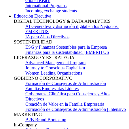
Global Reach
International Programs
Incoming exchange students
Educación Ejecutiva
DIGITAL TECHNOLOGY & DATA ANALYTICS
AI Generativa y disrupción digital en los Negocios |
EMERITUS
IA para Altos Directivos
SOSTENIBILIDAD
ESG y Finanzas Sostenibles para la Empresa
Finanzas para la sustentabilidad | EMERITUS
LIDERAZGO Y ESTRATEGIA
Advanced Management Program
Journey to Conscious Capitalism
Women Leading Organizations
GOBIERNO CORPORATIVO
Formación de Consejeros de Administración
Familias Empresarias Líderes
Gobernanza Climática para Consejeros y Altos
Directivos
Creación de Valor en la Familia Empresaria
Formación de Consejeros de Administración | Intensivo
MARKETING
B2B Brand Bootcamp
In-Company