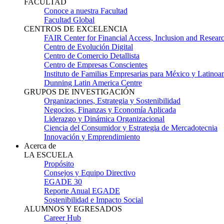
FACULTAD
Conoce a nuestra Facultad
Facultad Global
CENTROS DE EXCELENCIA
FAIR Center for Financial Access, Inclusion and Resear
Centro de Evolución Digital
Centro de Comercio Detallista
Centro de Empresas Conscientes
Instituto de Familias Empresarias para México y Latinoa
Dunning Latin America Centre
GRUPOS DE INVESTIGACIÓN
Organizaciones, Estrategia y Sostenibilidad
Negocios, Finanzas y Economía Aplicada
Liderazgo y Dinámica Organizacional
Ciencia del Consumidor y Estrategia de Mercadotecnia
Innovación y Emprendimiento
Acerca de
LA ESCUELA
Propósito
Consejos y Equipo Directivo
EGADE 30
Reporte Anual EGADE
Sostenibilidad e Impacto Social
ALUMNOS Y EGRESADOS
Career Hub