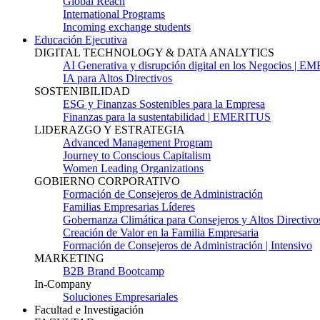
Global Reach
International Programs
Incoming exchange students
Educación Ejecutiva
DIGITAL TECHNOLOGY & DATA ANALYTICS
AI Generativa y disrupción digital en los Negocios | 
IA para Altos Directivos
SOSTENIBILIDAD
ESG y Finanzas Sostenibles para la Empresa
Finanzas para la sustentabilidad | EMERITUS
LIDERAZGO Y ESTRATEGIA
Advanced Management Program
Journey to Conscious Capitalism
Women Leading Organizations
GOBIERNO CORPORATIVO
Formación de Consejeros de Administración
Familias Empresarias Líderes
Gobernanza Climática para Consejeros y Altos Directivo
Creación de Valor en la Familia Empresaria
Formación de Consejeros de Administración | Intensivo
MARKETING
B2B Brand Bootcamp
In-Company
Soluciones Empresariales
Facultad e Investigación