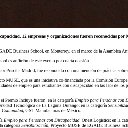
 discapacidad, 12 empresas y organizaciones fueron reconocidas po
 EGADE Business School, en Monterrey, en el marco de la Asamblea Anu
 es anfitrión de este evento por cuarta ocasión.
riscilla Madrid, fue reconocido con una mención de práctica sobresa
to MUSE, que es una iniciativa co-financiada por la Comisión Europea,
unidades de empleo para estudiantes con discapacidad en las IES de los 
 el Premio Incluye fueron: en la categoría
Empleo para Personas con 
ersidad Tecnológica de La Laguna Durango; en la categoría
Sensibiliza
la Comunidad
, GST Manufacturas de México.
ría
Empleo para Personas con Discapacidad
, Onest Logistics; en la ca
 la categoría
Sensibilización
, Proyecto MUSE de EGADE Business Schoo