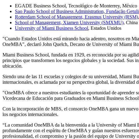
EGADE Business School, Tecnológico de Monterrey, México
Sao Paulo School of Business Administration, Fundação Get
Rotterdam School of Management, Erasmus University (RSM)
School of Management, Xiamen University (SMXMU)
, China
University of Miami Business School
, Estados Unidos
"Cuando Estados Unidos está mirando hacia adentro, nosotros en Miam
OneMBA", declaró John Quelch, Decano de University of Miami Bus
Miami Business School, fundada en 1929, es reconocida por su agilidad
principios que transformen los negocios globales y la sociedad. Sus 
ubicación.
Siendo una de las 11 escuelas y colegios de su universidad, Miami Bu
internacionales, es aclamada por su perspectiva global, la diversidad
"OneMBA ofrece a nuestros estudiantes la oportunidad de aprender sob
Vicedecana de Educación para Graduados en Miami Business School.
Con la incorporación de MBS, el consorcio OneMBA gana un nuevo soci
los negocios internacionales.
“La comunidad OneMBA da la bienvenida a la University of Miami Busi
profundamente con el espíritu de OneMBA y guían nuestros esfuerzos e
profesionalidad, el compromiso y la pasión del equipo de University