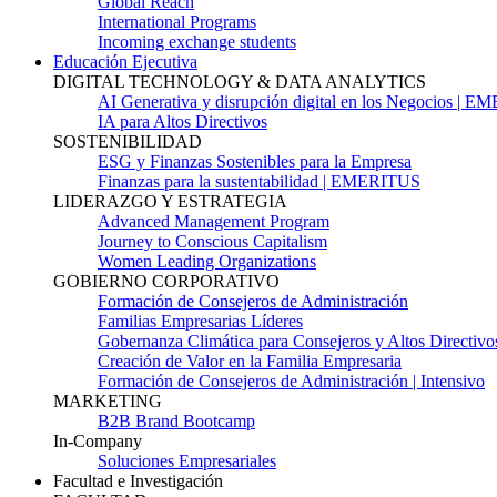
Global Reach
International Programs
Incoming exchange students
Educación Ejecutiva
DIGITAL TECHNOLOGY & DATA ANALYTICS
AI Generativa y disrupción digital en los Negocios | 
IA para Altos Directivos
SOSTENIBILIDAD
ESG y Finanzas Sostenibles para la Empresa
Finanzas para la sustentabilidad | EMERITUS
LIDERAZGO Y ESTRATEGIA
Advanced Management Program
Journey to Conscious Capitalism
Women Leading Organizations
GOBIERNO CORPORATIVO
Formación de Consejeros de Administración
Familias Empresarias Líderes
Gobernanza Climática para Consejeros y Altos Directivo
Creación de Valor en la Familia Empresaria
Formación de Consejeros de Administración | Intensivo
MARKETING
B2B Brand Bootcamp
In-Company
Soluciones Empresariales
Facultad e Investigación