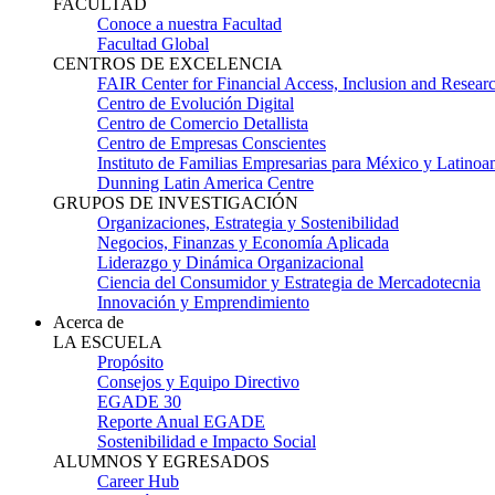
FACULTAD
Conoce a nuestra Facultad
Facultad Global
CENTROS DE EXCELENCIA
FAIR Center for Financial Access, Inclusion and Resear
Centro de Evolución Digital
Centro de Comercio Detallista
Centro de Empresas Conscientes
Instituto de Familias Empresarias para México y Latinoa
Dunning Latin America Centre
GRUPOS DE INVESTIGACIÓN
Organizaciones, Estrategia y Sostenibilidad
Negocios, Finanzas y Economía Aplicada
Liderazgo y Dinámica Organizacional
Ciencia del Consumidor y Estrategia de Mercadotecnia
Innovación y Emprendimiento
Acerca de
LA ESCUELA
Propósito
Consejos y Equipo Directivo
EGADE 30
Reporte Anual EGADE
Sostenibilidad e Impacto Social
ALUMNOS Y EGRESADOS
Career Hub