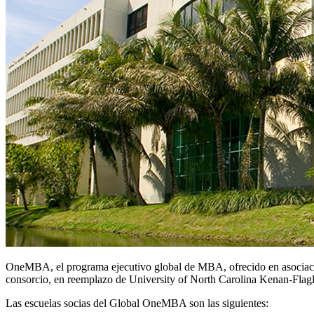
OneMBA, el programa ejecutivo global de MBA, ofrecido en asociaci
consorcio, en reemplazo de University of North Carolina Kenan-Flagl
Las escuelas socias del Global OneMBA son las siguientes: