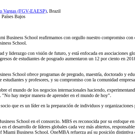
ulio Vargas (FGV-EAESP)
, Brazil
, Países Bajos
i Business School reafirmamos con orgullo nuestro compromiso con el 
iness School.
 y liderazgo con visión de futuro, y está enfocada en asociaciones glob
ingresos de estudiantes de posgrado aumentaron un 12 por ciento en 201
siness School ofrece programas de pregrado, maestría, doctorado y edu
 de estudiantes y profesores, y su compromiso con la comunidad empresar
re el mundo de los negocios internacionales haciendo, experimentando y
 "No hay mejor manera de aprender en el mundo de hoy".
o que es un líder en la preparación de individuos y organizaciones p
ness School en el consorcio. MBS es reconocida por su enfoque en la 
n el desarrollo de líderes globales cada vez más abiertos, responsabl
 of Miami Business School. OneMBA refuerza así su posición distintiv