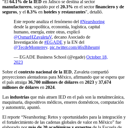
"El
64.1% de la IED
en Jalisco se destina al sector
manufacturero
, seguido por el
20.3%
en el sector
financiero
y de
seguros
, y el
8.3%
en
hoteles y restaurantes
", detalló.
Este reporte analiza el fenómeno del
#Nearshoring
desde la geopolítica, economía, logística, capital
humano, energía, entre otras, explicó
@OsmarHZavaletaV
, decano Asociado de
Investigación de
#EGADE
y la EN del
@TecdeMonterrey
.
pic.twitter.com/46xBiheumj
— EGADE Business School (@egade)
October 18,
2023
Sobre el
contexto nacional de la IED
, Zavaleta compartió
proyecciones alentadoras para México, afirmando que se espera que
el país atraiga
36,700 millones de dólares
en
2023
y
37,674
millones de dólares
en
2024
.
Las
industrias
que más atraen IED en el país son la metalmecánica,
maquinaria, dispositivos médicos, enseres domésticos, computación
y automotriz, apuntó.
El reporte “Nearshoring: Retos y oportunidades para la integración y
el fortalecimiento de las cadenas globales de valor en México” fue
elaborado por
más de 20 académicos y expertos
de la Escuela de