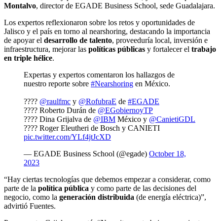
Montalvo
, director de EGADE Business School, sede Guadalajara.
Los expertos reflexionaron sobre los retos y oportunidades de
Jalisco y el país en torno al nearshoring, destacando la importancia
de apoyar el
desarrollo de talento
, proveeduría local, inversión e
infraestructura, mejorar las
políticas públicas
y fortalecer el
trabajo
en triple hélice
.
Expertas y expertos comentaron los hallazgos de
nuestro reporte sobre
#Nearshoring
en México.
????
@raulfmc
y
@RofubraE
de
#EGADE
???? Roberto Durán de
@EGobiernoyTP
???? Dina Grijalva de
@IBM
México y
@CanietiGDL
???? Roger Eleutheri de Bosch y CANIETI
pic.twitter.com/YLf4jtJcXD
— EGADE Business School (@egade)
October 18,
2023
“Hay ciertas tecnologías que debemos empezar a considerar, como
parte de la
política pública
y como parte de las decisiones del
negocio, como la
generación distribuida
(de energía eléctrica)”,
advirtió Fuentes.