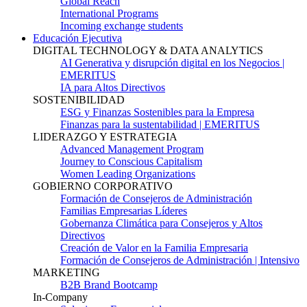
Global Reach
International Programs
Incoming exchange students
Educación Ejecutiva
DIGITAL TECHNOLOGY & DATA ANALYTICS
AI Generativa y disrupción digital en los Negocios |
EMERITUS
IA para Altos Directivos
SOSTENIBILIDAD
ESG y Finanzas Sostenibles para la Empresa
Finanzas para la sustentabilidad | EMERITUS
LIDERAZGO Y ESTRATEGIA
Advanced Management Program
Journey to Conscious Capitalism
Women Leading Organizations
GOBIERNO CORPORATIVO
Formación de Consejeros de Administración
Familias Empresarias Líderes
Gobernanza Climática para Consejeros y Altos
Directivos
Creación de Valor en la Familia Empresaria
Formación de Consejeros de Administración | Intensivo
MARKETING
B2B Brand Bootcamp
In-Company