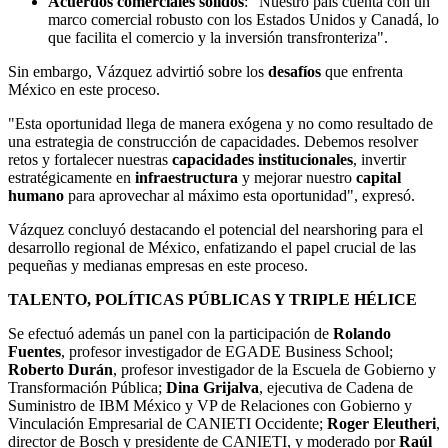
Acuerdos comerciales sólidos
: "Nuestro país cuenta con un
marco comercial robusto con los Estados Unidos y Canadá, lo
que facilita el comercio y la inversión transfronteriza".
Sin embargo, Vázquez advirtió sobre los
desafíos
que enfrenta
México en este proceso.
"Esta oportunidad llega de manera exógena y no como resultado de
una estrategia de construcción de capacidades. Debemos resolver
retos y fortalecer nuestras
capacidades institucionales
, invertir
estratégicamente en
infraestructura
y mejorar nuestro
capital
humano
para aprovechar al máximo esta oportunidad", expresó.
Vázquez concluyó destacando el potencial del nearshoring para el
desarrollo regional de México, enfatizando el papel crucial de las
pequeñas y medianas empresas en este proceso.
TALENTO, POLÍTICAS PÚBLICAS Y TRIPLE HÉLICE
Se efectuó además un panel con la participación de
Rolando
Fuentes
, profesor investigador de EGADE Business School;
Roberto Durán
, profesor investigador de la Escuela de Gobierno y
Transformación Pública;
Dina Grijalva
, ejecutiva de Cadena de
Suministro de IBM México y VP de Relaciones con Gobierno y
Vinculación Empresarial de CANIETI Occidente;
Roger Eleutheri
,
director de Bosch y presidente de CANIETI, y moderado por
Raúl