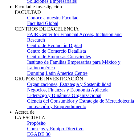
Soluciones Empresariales
Facultad e Investigación
FACULTAD
Conoce a nuestra Facultad
Facultad Global
CENTROS DE EXCELENCIA
FAIR Center for Financial Access, Inclusion and
Research
Centro de Evolución Digital
Centro de Comercio Detallista
Centro de Empresas Conscientes
Instituto de Familias Empresarias para México y
Latinoamérica
Dunning Latin America Centre
GRUPOS DE INVESTIGACIÓN
Organizaciones, Estrategia y Sostenibilidad
Negocios, Finanzas y Economía Aplicada
Liderazgo y Dinámica Organizacional
Ciencia del Consumidor y Estrategia de Mercadotecnia
Innovación y Emprendimiento
Acerca de
LA ESCUELA
Propósito
Consejos y Equipo Directivo
EGADE 30