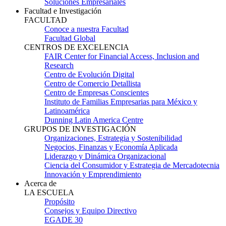
Soluciones Empresariales
Facultad e Investigación
FACULTAD
Conoce a nuestra Facultad
Facultad Global
CENTROS DE EXCELENCIA
FAIR Center for Financial Access, Inclusion and
Research
Centro de Evolución Digital
Centro de Comercio Detallista
Centro de Empresas Conscientes
Instituto de Familias Empresarias para México y
Latinoamérica
Dunning Latin America Centre
GRUPOS DE INVESTIGACIÓN
Organizaciones, Estrategia y Sostenibilidad
Negocios, Finanzas y Economía Aplicada
Liderazgo y Dinámica Organizacional
Ciencia del Consumidor y Estrategia de Mercadotecnia
Innovación y Emprendimiento
Acerca de
LA ESCUELA
Propósito
Consejos y Equipo Directivo
EGADE 30