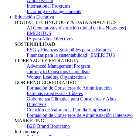
Global Reach
International Programs
Incoming exchange students
Educación Ejecutiva
DIGITAL TECHNOLOGY & DATA ANALYTICS
AI Generativa y disrupción digital en los Negocios |
EMERITUS
IA para Altos Directivos
SOSTENIBILIDAD
ESG y Finanzas Sostenibles para la Empresa
Finanzas para la sustentabilidad | EMERITUS
LIDERAZGO Y ESTRATEGIA
Advanced Management Program
Journey to Conscious Capitalism
Women Leading Organizations
GOBIERNO CORPORATIVO
Formación de Consejeros de Administración
Familias Empresarias Líderes
Gobernanza Climática para Consejeros y Altos
Directivos
Creación de Valor en la Familia Empresaria
Formación de Consejeros de Administración | Intensivo
MARKETING
B2B Brand Bootcamp
In-Company