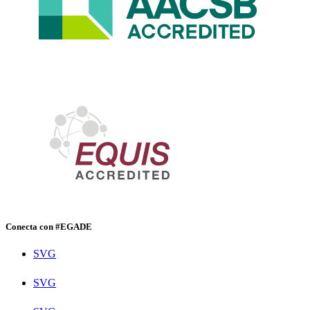
Conecta con #EGADE
SVG
SVG