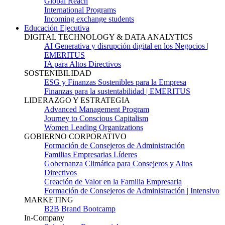
Global Reach
International Programs
Incoming exchange students
Educación Ejecutiva
DIGITAL TECHNOLOGY & DATA ANALYTICS
AI Generativa y disrupción digital en los Negocios |
EMERITUS
IA para Altos Directivos
SOSTENIBILIDAD
ESG y Finanzas Sostenibles para la Empresa
Finanzas para la sustentabilidad | EMERITUS
LIDERAZGO Y ESTRATEGIA
Advanced Management Program
Journey to Conscious Capitalism
Women Leading Organizations
GOBIERNO CORPORATIVO
Formación de Consejeros de Administración
Familias Empresarias Líderes
Gobernanza Climática para Consejeros y Altos
Directivos
Creación de Valor en la Familia Empresaria
Formación de Consejeros de Administración | Intensivo
MARKETING
B2B Brand Bootcamp
In-Company