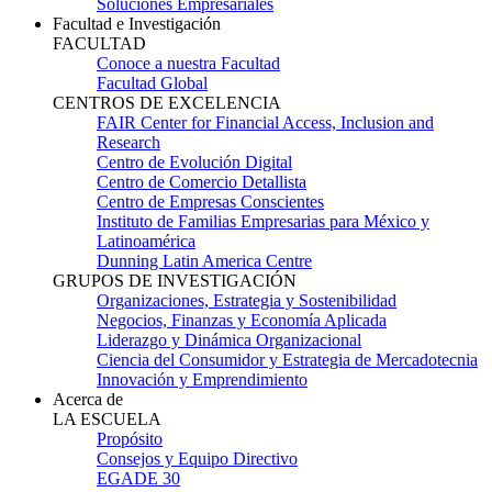
Soluciones Empresariales
Facultad e Investigación
FACULTAD
Conoce a nuestra Facultad
Facultad Global
CENTROS DE EXCELENCIA
FAIR Center for Financial Access, Inclusion and
Research
Centro de Evolución Digital
Centro de Comercio Detallista
Centro de Empresas Conscientes
Instituto de Familias Empresarias para México y
Latinoamérica
Dunning Latin America Centre
GRUPOS DE INVESTIGACIÓN
Organizaciones, Estrategia y Sostenibilidad
Negocios, Finanzas y Economía Aplicada
Liderazgo y Dinámica Organizacional
Ciencia del Consumidor y Estrategia de Mercadotecnia
Innovación y Emprendimiento
Acerca de
LA ESCUELA
Propósito
Consejos y Equipo Directivo
EGADE 30