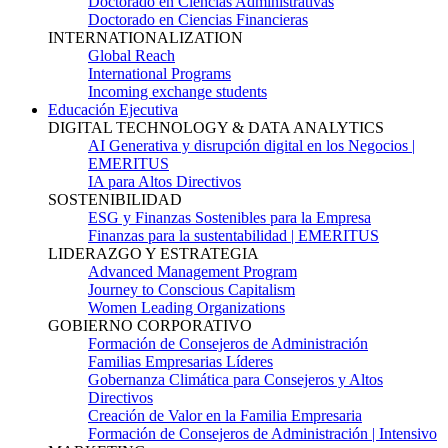
Doctorado en Ciencias Administrativas
Doctorado en Ciencias Financieras
INTERNATIONALIZATION
Global Reach
International Programs
Incoming exchange students
Educación Ejecutiva
DIGITAL TECHNOLOGY & DATA ANALYTICS
AI Generativa y disrupción digital en los Negocios |
EMERITUS
IA para Altos Directivos
SOSTENIBILIDAD
ESG y Finanzas Sostenibles para la Empresa
Finanzas para la sustentabilidad | EMERITUS
LIDERAZGO Y ESTRATEGIA
Advanced Management Program
Journey to Conscious Capitalism
Women Leading Organizations
GOBIERNO CORPORATIVO
Formación de Consejeros de Administración
Familias Empresarias Líderes
Gobernanza Climática para Consejeros y Altos
Directivos
Creación de Valor en la Familia Empresaria
Formación de Consejeros de Administración | Intensivo