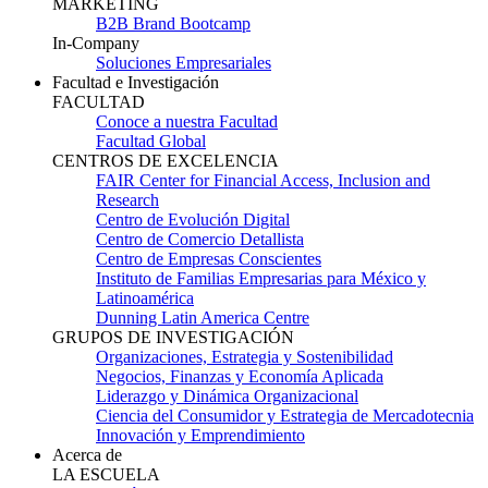
MARKETING
B2B Brand Bootcamp
In-Company
Soluciones Empresariales
Facultad e Investigación
FACULTAD
Conoce a nuestra Facultad
Facultad Global
CENTROS DE EXCELENCIA
FAIR Center for Financial Access, Inclusion and
Research
Centro de Evolución Digital
Centro de Comercio Detallista
Centro de Empresas Conscientes
Instituto de Familias Empresarias para México y
Latinoamérica
Dunning Latin America Centre
GRUPOS DE INVESTIGACIÓN
Organizaciones, Estrategia y Sostenibilidad
Negocios, Finanzas y Economía Aplicada
Liderazgo y Dinámica Organizacional
Ciencia del Consumidor y Estrategia de Mercadotecnia
Innovación y Emprendimiento
Acerca de
LA ESCUELA