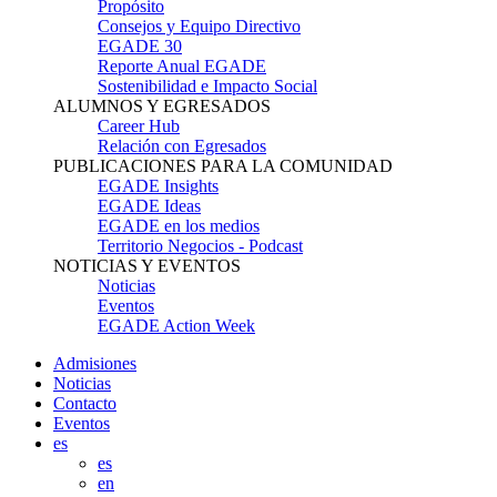
Propósito
Consejos y Equipo Directivo
EGADE 30
Reporte Anual EGADE
Sostenibilidad e Impacto Social
ALUMNOS Y EGRESADOS
Career Hub
Relación con Egresados
PUBLICACIONES PARA LA COMUNIDAD
EGADE Insights
EGADE Ideas
EGADE en los medios
Territorio Negocios - Podcast
NOTICIAS Y EVENTOS
Noticias
Eventos
EGADE Action Week
Admisiones
Noticias
Contacto
Eventos
es
es
en