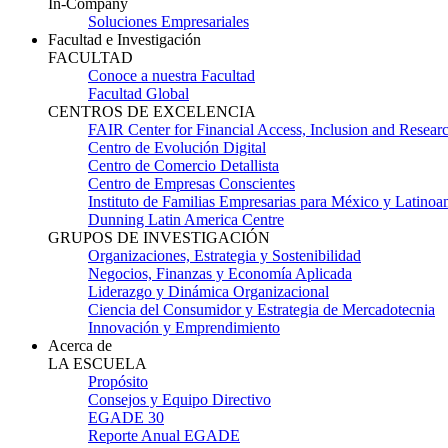
In-Company
Soluciones Empresariales
Facultad e Investigación
FACULTAD
Conoce a nuestra Facultad
Facultad Global
CENTROS DE EXCELENCIA
FAIR Center for Financial Access, Inclusion and Resear
Centro de Evolución Digital
Centro de Comercio Detallista
Centro de Empresas Conscientes
Instituto de Familias Empresarias para México y Latinoa
Dunning Latin America Centre
GRUPOS DE INVESTIGACIÓN
Organizaciones, Estrategia y Sostenibilidad
Negocios, Finanzas y Economía Aplicada
Liderazgo y Dinámica Organizacional
Ciencia del Consumidor y Estrategia de Mercadotecnia
Innovación y Emprendimiento
Acerca de
LA ESCUELA
Propósito
Consejos y Equipo Directivo
EGADE 30
Reporte Anual EGADE