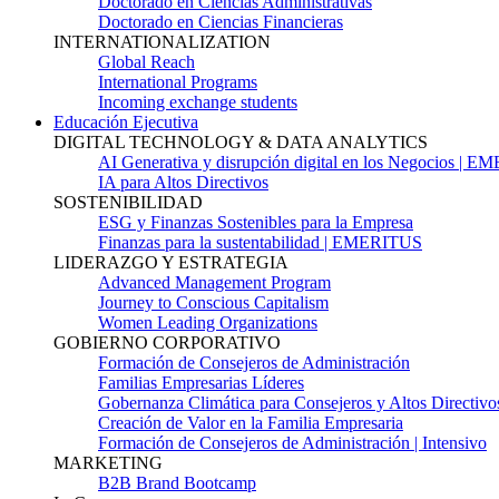
Doctorado en Ciencias Administrativas
Doctorado en Ciencias Financieras
INTERNATIONALIZATION
Global Reach
International Programs
Incoming exchange students
Educación Ejecutiva
DIGITAL TECHNOLOGY & DATA ANALYTICS
AI Generativa y disrupción digital en los Negocios | 
IA para Altos Directivos
SOSTENIBILIDAD
ESG y Finanzas Sostenibles para la Empresa
Finanzas para la sustentabilidad | EMERITUS
LIDERAZGO Y ESTRATEGIA
Advanced Management Program
Journey to Conscious Capitalism
Women Leading Organizations
GOBIERNO CORPORATIVO
Formación de Consejeros de Administración
Familias Empresarias Líderes
Gobernanza Climática para Consejeros y Altos Directivo
Creación de Valor en la Familia Empresaria
Formación de Consejeros de Administración | Intensivo
MARKETING
B2B Brand Bootcamp