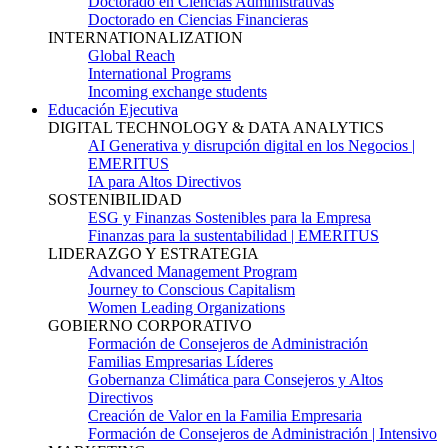
Doctorado en Ciencias Administrativas
Doctorado en Ciencias Financieras
INTERNATIONALIZATION
Global Reach
International Programs
Incoming exchange students
Educación Ejecutiva
DIGITAL TECHNOLOGY & DATA ANALYTICS
AI Generativa y disrupción digital en los Negocios |
EMERITUS
IA para Altos Directivos
SOSTENIBILIDAD
ESG y Finanzas Sostenibles para la Empresa
Finanzas para la sustentabilidad | EMERITUS
LIDERAZGO Y ESTRATEGIA
Advanced Management Program
Journey to Conscious Capitalism
Women Leading Organizations
GOBIERNO CORPORATIVO
Formación de Consejeros de Administración
Familias Empresarias Líderes
Gobernanza Climática para Consejeros y Altos
Directivos
Creación de Valor en la Familia Empresaria
Formación de Consejeros de Administración | Intensivo