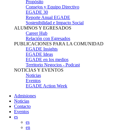
Propósito
Consejos y Equipo Directivo
EGADE 30
Reporte Anual EGADE
Sostenibilidad e Impacto Social
ALUMNOS Y EGRESADOS
Career Hub
Relación con Egresados
PUBLICACIONES PARA LA COMUNIDAD
EGADE Insights
EGADE Ideas
EGADE en los medios
Territorio Negocios - Podcast
NOTICIAS Y EVENTOS
Noticias
Eventos
EGADE Action Week
Admisiones
Noticias
Contacto
Eventos
es
es
en