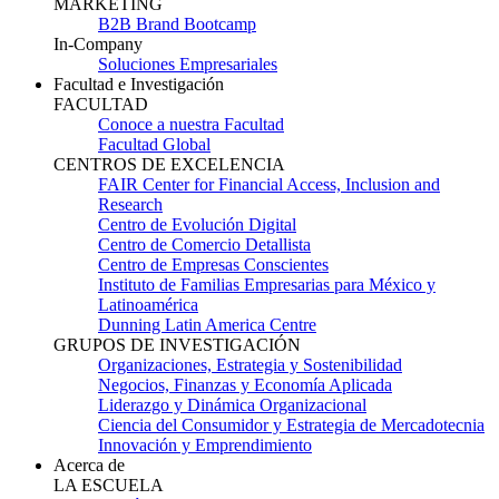
MARKETING
B2B Brand Bootcamp
In-Company
Soluciones Empresariales
Facultad e Investigación
FACULTAD
Conoce a nuestra Facultad
Facultad Global
CENTROS DE EXCELENCIA
FAIR Center for Financial Access, Inclusion and
Research
Centro de Evolución Digital
Centro de Comercio Detallista
Centro de Empresas Conscientes
Instituto de Familias Empresarias para México y
Latinoamérica
Dunning Latin America Centre
GRUPOS DE INVESTIGACIÓN
Organizaciones, Estrategia y Sostenibilidad
Negocios, Finanzas y Economía Aplicada
Liderazgo y Dinámica Organizacional
Ciencia del Consumidor y Estrategia de Mercadotecnia
Innovación y Emprendimiento
Acerca de
LA ESCUELA