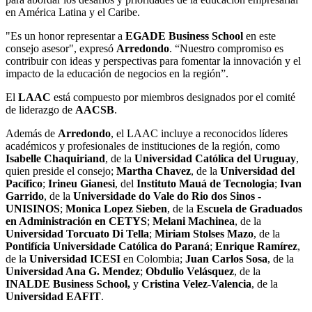
en América Latina y el Caribe.
"Es un honor representar a
EGADE Business School
en este
consejo asesor", expresó
Arredondo
. “Nuestro compromiso es
contribuir con ideas y perspectivas para fomentar la innovación y el
impacto de la educación de negocios en la región”.
El
LAAC
está compuesto por miembros designados por el comité
de liderazgo de
AACSB
.
Además de
Arredondo
, el LAAC incluye a reconocidos líderes
académicos y profesionales de instituciones de la región, como
Isabelle Chaquiriand
, de la
Universidad Católica del Uruguay
,
quien preside el consejo;
Martha Chavez
, de la
Universidad del
Pacífico
;
Irineu Gianesi
, del
Instituto Mauá de Tecnologia
;
Ivan
Garrido
, de la
Universidade do Vale do Rio dos Sinos -
UNISINOS
;
Monica Lopez Sieben
, de la
Escuela de Graduados
en Administración en CETYS
;
Melani Machinea
, de la
Universidad Torcuato Di Tella
;
Miriam Stolses Mazo
, de la
Pontifícia Universidade Católica do Paraná
;
Enrique Ramírez
,
de la
Universidad ICESI
en Colombia;
Juan Carlos Sosa
, de la
Universidad Ana G. Mendez
;
Obdulio Velásquez
, de la
INALDE Business School,
y
Cristina Velez-Valencia
, de la
Universidad EAFIT
.