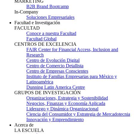
MARKETING
B2B Brand Bootcamp
In-Company
Soluciones Empresariales
Facultad e Investigación
FACULTAD
Conoce a nuestra Facultad
Facultad Global
CENTROS DE EXCELENCIA
FAIR Center for Financial Access, Inclusion and
Research
Centro de Evolución Digital
Centro de Comercio Detallista
Centro de Empresas Conscientes
Instituto de Familias Empresarias para México y
Latinoamérica
Dunning Latin America Centre
GRUPOS DE INVESTIGACIÓN
Organizaciones, Estrategia y Sostenibilidad
Negocios, Finanzas y Economía Aplicada
Liderazgo y Dinámica Organizacional
Ciencia del Consumidor y Estrategia de Mercadotecnia
Innovación y Emprendimiento
Acerca de
LA ESCUELA