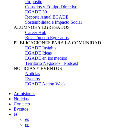
Propósito
Consejos y Equipo Directivo
EGADE 30
Reporte Anual EGADE
Sostenibilidad e Impacto Social
ALUMNOS Y EGRESADOS
Career Hub
Relación con Egresados
PUBLICACIONES PARA LA COMUNIDAD
EGADE Insights
EGADE Ideas
EGADE en los medios
Territorio Negocios - Podcast
NOTICIAS Y EVENTOS
Noticias
Eventos
EGADE Action Week
Admisiones
Noticias
Contacto
Eventos
es
es
en