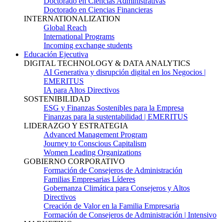
Doctorado en Ciencias Administrativas
Doctorado en Ciencias Financieras
INTERNATIONALIZATION
Global Reach
International Programs
Incoming exchange students
Educación Ejecutiva
DIGITAL TECHNOLOGY & DATA ANALYTICS
AI Generativa y disrupción digital en los Negocios |
EMERITUS
IA para Altos Directivos
SOSTENIBILIDAD
ESG y Finanzas Sostenibles para la Empresa
Finanzas para la sustentabilidad | EMERITUS
LIDERAZGO Y ESTRATEGIA
Advanced Management Program
Journey to Conscious Capitalism
Women Leading Organizations
GOBIERNO CORPORATIVO
Formación de Consejeros de Administración
Familias Empresarias Líderes
Gobernanza Climática para Consejeros y Altos
Directivos
Creación de Valor en la Familia Empresaria
Formación de Consejeros de Administración | Intensivo