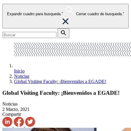
Expandir cuadro para busqueda."
Cerrar cuadro de busqueda."
Inicio
Noticias
Global Visiting Faculty: ¡Bienvenidos a EGADE!
Global Visiting Faculty: ¡Bienvenidos a EGADE!
Noticias
2 Marzo, 2021
Compartir