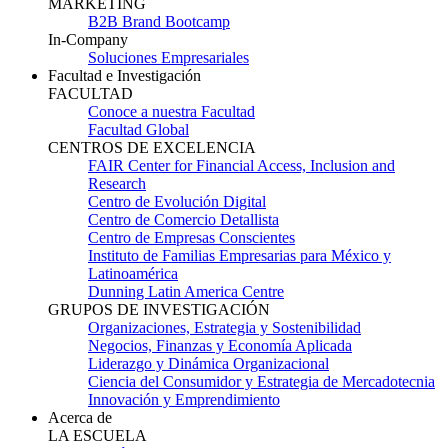
MARKETING
B2B Brand Bootcamp
In-Company
Soluciones Empresariales
Facultad e Investigación
FACULTAD
Conoce a nuestra Facultad
Facultad Global
CENTROS DE EXCELENCIA
FAIR Center for Financial Access, Inclusion and
Research
Centro de Evolución Digital
Centro de Comercio Detallista
Centro de Empresas Conscientes
Instituto de Familias Empresarias para México y
Latinoamérica
Dunning Latin America Centre
GRUPOS DE INVESTIGACIÓN
Organizaciones, Estrategia y Sostenibilidad
Negocios, Finanzas y Economía Aplicada
Liderazgo y Dinámica Organizacional
Ciencia del Consumidor y Estrategia de Mercadotecnia
Innovación y Emprendimiento
Acerca de
LA ESCUELA