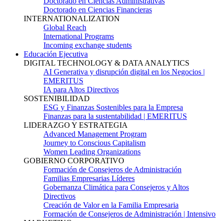
Doctorado en Ciencias Administrativas
Doctorado en Ciencias Financieras
INTERNATIONALIZATION
Global Reach
International Programs
Incoming exchange students
Educación Ejecutiva
DIGITAL TECHNOLOGY & DATA ANALYTICS
AI Generativa y disrupción digital en los Negocios |
EMERITUS
IA para Altos Directivos
SOSTENIBILIDAD
ESG y Finanzas Sostenibles para la Empresa
Finanzas para la sustentabilidad | EMERITUS
LIDERAZGO Y ESTRATEGIA
Advanced Management Program
Journey to Conscious Capitalism
Women Leading Organizations
GOBIERNO CORPORATIVO
Formación de Consejeros de Administración
Familias Empresarias Líderes
Gobernanza Climática para Consejeros y Altos
Directivos
Creación de Valor en la Familia Empresaria
Formación de Consejeros de Administración | Intensivo