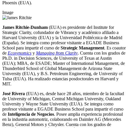
Phoenix (EUA).
Image
James Ritchie-Dunham
(EUA) es presidente del Institute for
Strategic Clarity, cofundador de Vibrancy y académico afiliado a
Harvard University (EUA) y la Universidad Politécnica de Madrid
(España). Se integra como profesor visitante a EGADE Business
School para impartir el curso de
Strategic Management
.
Es coautor
de
Ecosynomics
y
Managing from Clarity
. Cuenta con los grados de
Ph.D. in Decision Sciences, de University of Texas at Austin
(EUA); MBA, de ESADE; Master of International Management, de
Thunderbird School of Global Management de Arizona State
University (EUA), y B.S. Petroleum Engineering, de University of
Tulsa (EUA).
Ha realizado estancias posdoctorales en Harvard y
MIT.
José Rivera
(EUA) es, desde hace 28 años, miembro de la facultad
de University of Michigan, Central Michigan University, Oakland
University y Wayne State University (EUA). Se integra como
profesor visitante a EGADE Business School para impartir el curso
de
Inteligencia de Negocios
. Posee amplia experiencia profesional
en la industria automotriz, colaborando en Daimler AG (Mercedes
Benz), General Motors y Chrysler. Cuenta con los grados de