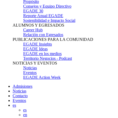
Propósito
Consejos y Equipo Directivo
EGADE 30
Reporte Anual EGADE
Sostenibilidad e Impacto Social
ALUMNOS Y EGRESADOS
Career Hub
Relación con Egresados
PUBLICACIONES PARA LA COMUNIDAD
EGADE Insights
EGADE Ideas
EGADE en los medios
Territorio Negocios - Podcast
NOTICIAS Y EVENTOS
Noticias
Eventos
EGADE Action Week
Admisiones
Noticias
Contacto
Eventos
es
es
en