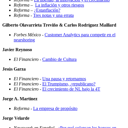
Reforma
–
La inflación y otros riesgos
Reforma
–
¿Estanflación?
Reforma
-
Tres notas y una errata
Gilberto Olavarrieta Treviño & Carlos Rodríguez Maillard
Forbes México
-
Customer Analytics para competir en el
nearshoring
Javier Reynoso
El Financiero
-
Cambio de Cultura
Jesús Garza
El Financiero
-
Una pausa y retornamos
El Financiero
-
El Trumpismo, ¿republicano?
El Financiero
-
El crecimiento de NL bajo la 4T
Jorge A. Martínez
Reforma
-
La empresa de propósito
Jorge Velarde
Newsweek en Español
-
¿Por qué colapsan los bancos en