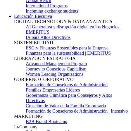
Global Reach
International Programs
Incoming exchange students
Educación Ejecutiva
DIGITAL TECHNOLOGY & DATA ANALYTICS
AI Generativa y disrupción digital en los Negocios |
EMERITUS
IA para Altos Directivos
SOSTENIBILIDAD
ESG y Finanzas Sostenibles para la Empresa
Finanzas para la sustentabilidad | EMERITUS
LIDERAZGO Y ESTRATEGIA
Advanced Management Program
Journey to Conscious Capitalism
Women Leading Organizations
GOBIERNO CORPORATIVO
Formación de Consejeros de Administración
Familias Empresarias Líderes
Gobernanza Climática para Consejeros y Altos
Directivos
Creación de Valor en la Familia Empresaria
Formación de Consejeros de Administración | Intensivo
MARKETING
B2B Brand Bootcamp
In-Company