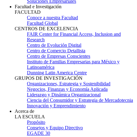
Soluciones Empresariales
Facultad e Investigación
FACULTAD
Conoce a nuestra Facultad
Facultad Global
CENTROS DE EXCELENCIA
FAIR Center for Financial Access, Inclusion and
Research
Centro de Evolución Digital
Centro de Comercio Detallista
Centro de Empresas Conscientes
Instituto de Familias Empresarias para México y
Latinoamérica
Dunning Latin America Centre
GRUPOS DE INVESTIGACIÓN
Organizaciones, Estrategia y Sostenibilidad
Negocios, Finanzas y Economía Aplicada
Liderazgo y Dinámica Organizacional
Ciencia del Consumidor y Estrategia de Mercadotecnia
Innovación y Emprendimiento
Acerca de
LA ESCUELA
Propósito
Consejos y Equipo Directivo
EGADE 30