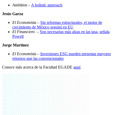
Ambition
–
A holistic approach
Jesús Garza
El Economista
–
Sin reformas estructurales, el motor de
crecimiento de México seguirá en EU
El Financiero
–
Son necesarias más alzas en las tasa, señala
Powell
Jorge Martínez
El Economista
–
Inversiones ESG pueden presentar mayores
retornos que las convencionales
Conoce más acerca de la Facultad EGADE
aqu
í
.