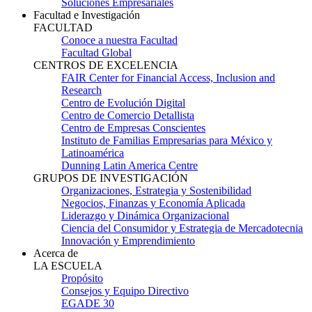
Soluciones Empresariales
Facultad e Investigación
FACULTAD
Conoce a nuestra Facultad
Facultad Global
CENTROS DE EXCELENCIA
FAIR Center for Financial Access, Inclusion and
Research
Centro de Evolución Digital
Centro de Comercio Detallista
Centro de Empresas Conscientes
Instituto de Familias Empresarias para México y
Latinoamérica
Dunning Latin America Centre
GRUPOS DE INVESTIGACIÓN
Organizaciones, Estrategia y Sostenibilidad
Negocios, Finanzas y Economía Aplicada
Liderazgo y Dinámica Organizacional
Ciencia del Consumidor y Estrategia de Mercadotecnia
Innovación y Emprendimiento
Acerca de
LA ESCUELA
Propósito
Consejos y Equipo Directivo
EGADE 30