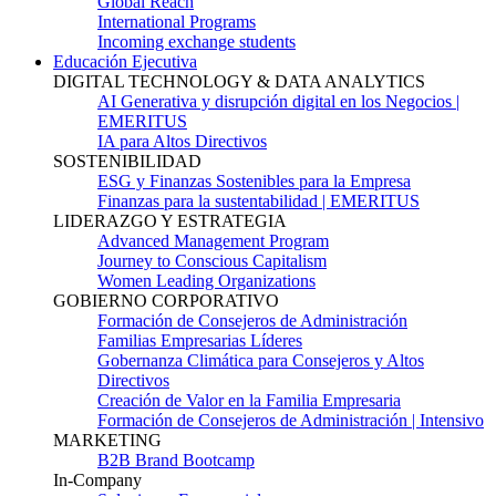
Global Reach
International Programs
Incoming exchange students
Educación Ejecutiva
DIGITAL TECHNOLOGY & DATA ANALYTICS
AI Generativa y disrupción digital en los Negocios |
EMERITUS
IA para Altos Directivos
SOSTENIBILIDAD
ESG y Finanzas Sostenibles para la Empresa
Finanzas para la sustentabilidad | EMERITUS
LIDERAZGO Y ESTRATEGIA
Advanced Management Program
Journey to Conscious Capitalism
Women Leading Organizations
GOBIERNO CORPORATIVO
Formación de Consejeros de Administración
Familias Empresarias Líderes
Gobernanza Climática para Consejeros y Altos
Directivos
Creación de Valor en la Familia Empresaria
Formación de Consejeros de Administración | Intensivo
MARKETING
B2B Brand Bootcamp
In-Company