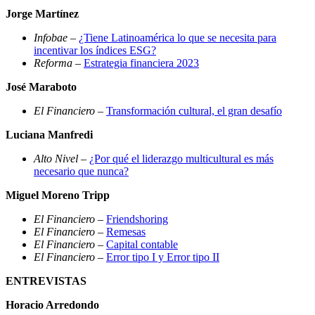
Jorge Martínez
Infobae
–
¿Tiene Latinoamérica lo que se necesita para
incentivar los índices ESG?
Reforma
–
Estrategia financiera 2023
José Maraboto
El Financiero
–
Transformación cultural, el gran desafío
Luciana Manfredi
Alto Nivel
–
¿Por qué el liderazgo multicultural es más
necesario que nunca?
Miguel Moreno Tripp
El Financiero
–
Friendshoring
El Financiero
–
Remesas
El Financiero
–
Capital contable
El Financiero
–
Error tipo I y Error tipo II
ENTREVISTAS
Horacio Arredondo