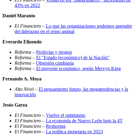
43% en 2022
Daniel Maranto
El Financiero
–
Lo que las organizaciones podemos aprender
del liderazgo en el reino animal
Everardo Elizondo
Reforma
–
Profecías y riesgos
Reforma
–
El "Estado (económico) de la Nación"
Reforma
–
Obsesión cambiaria
Reforma
–
El porvenir económico, según Mervyn King
Fernando A. Moya
Alto Nivel
–
El pensamiento futuro, las megatendencias y la
innovación
Jesús Garza
El Financiero
–
Vuelve el optimismo
El Financiero
–
La economía de Nuevo León bajo la 4T
El Financiero
–
Reshoring
El Financiero
–
La política monetaria en 2023