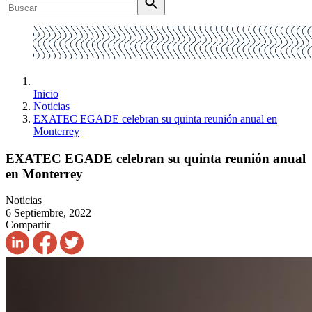
Inicio
Noticias
EXATEC EGADE celebran su quinta reunión anual en
Monterrey
EXATEC EGADE celebran su quinta reunión anual
en Monterrey
Noticias
6 Septiembre, 2022
Compartir