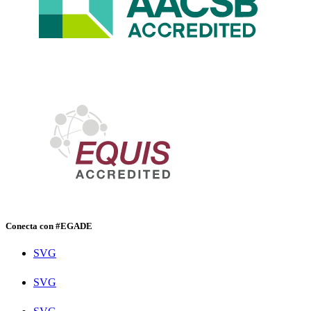
Conecta con #EGADE
SVG
SVG