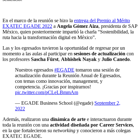
En el marco de la reunión se hizo la
entrega del Premio al Mérito
EXATEC EGADE 2022
a
Angela Gómez Aiza
, presidenta de SAP
México, quien posteriormente impartió la charla “Sostenibilidad, la
ruta hacia la transformación digital en México”.
Las y los egresados tuvieron la oportunidad de regresar por un
momento a las aulas al participar en
sesiones de actualización
con
los profesores
Sascha Fürst
,
Abhishek Nayak
y
Julio Canedo
.
Nuestros egresados
#EGADE
tomaron una sesión de
actualización durante la Reunión Anual de Egresados,
con temas como innovación, management, y
competencia. ¡Gracias por inspirarnos!
pic.twitter.com/pCLeLBmmAm
— EGADE Business School (@egade)
September 2,
2022
Además, realizaron una
dinámica de arte
e interactuaron durante
toda la reunión con una
actividad diseñada por Career Services
,
en la que fortalecieron su
networking
y conocieron a más colegas
EXATEC EGADE.