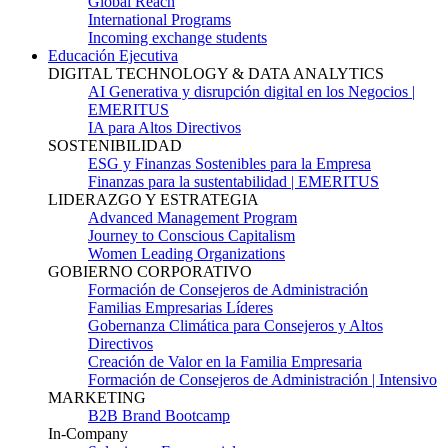
Global Reach
International Programs
Incoming exchange students
Educación Ejecutiva
DIGITAL TECHNOLOGY & DATA ANALYTICS
AI Generativa y disrupción digital en los Negocios |
EMERITUS
IA para Altos Directivos
SOSTENIBILIDAD
ESG y Finanzas Sostenibles para la Empresa
Finanzas para la sustentabilidad | EMERITUS
LIDERAZGO Y ESTRATEGIA
Advanced Management Program
Journey to Conscious Capitalism
Women Leading Organizations
GOBIERNO CORPORATIVO
Formación de Consejeros de Administración
Familias Empresarias Líderes
Gobernanza Climática para Consejeros y Altos
Directivos
Creación de Valor en la Familia Empresaria
Formación de Consejeros de Administración | Intensivo
MARKETING
B2B Brand Bootcamp
In-Company