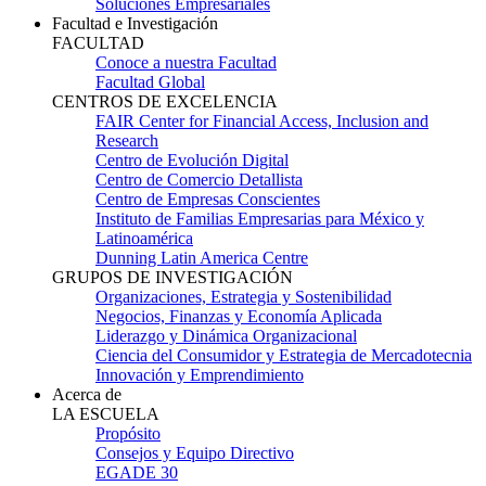
Soluciones Empresariales
Facultad e Investigación
FACULTAD
Conoce a nuestra Facultad
Facultad Global
CENTROS DE EXCELENCIA
FAIR Center for Financial Access, Inclusion and
Research
Centro de Evolución Digital
Centro de Comercio Detallista
Centro de Empresas Conscientes
Instituto de Familias Empresarias para México y
Latinoamérica
Dunning Latin America Centre
GRUPOS DE INVESTIGACIÓN
Organizaciones, Estrategia y Sostenibilidad
Negocios, Finanzas y Economía Aplicada
Liderazgo y Dinámica Organizacional
Ciencia del Consumidor y Estrategia de Mercadotecnia
Innovación y Emprendimiento
Acerca de
LA ESCUELA
Propósito
Consejos y Equipo Directivo
EGADE 30