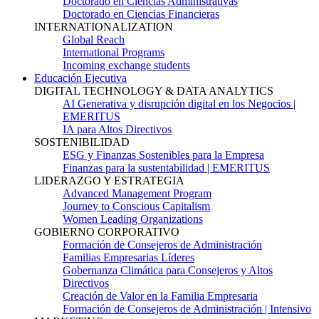
Doctorado en Ciencias Administrativas
Doctorado en Ciencias Financieras
INTERNATIONALIZATION
Global Reach
International Programs
Incoming exchange students
Educación Ejecutiva
DIGITAL TECHNOLOGY & DATA ANALYTICS
AI Generativa y disrupción digital en los Negocios |
EMERITUS
IA para Altos Directivos
SOSTENIBILIDAD
ESG y Finanzas Sostenibles para la Empresa
Finanzas para la sustentabilidad | EMERITUS
LIDERAZGO Y ESTRATEGIA
Advanced Management Program
Journey to Conscious Capitalism
Women Leading Organizations
GOBIERNO CORPORATIVO
Formación de Consejeros de Administración
Familias Empresarias Líderes
Gobernanza Climática para Consejeros y Altos
Directivos
Creación de Valor en la Familia Empresaria
Formación de Consejeros de Administración | Intensivo