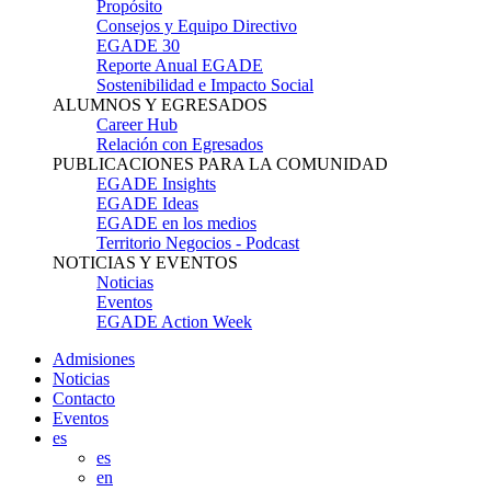
Propósito
Consejos y Equipo Directivo
EGADE 30
Reporte Anual EGADE
Sostenibilidad e Impacto Social
ALUMNOS Y EGRESADOS
Career Hub
Relación con Egresados
PUBLICACIONES PARA LA COMUNIDAD
EGADE Insights
EGADE Ideas
EGADE en los medios
Territorio Negocios - Podcast
NOTICIAS Y EVENTOS
Noticias
Eventos
EGADE Action Week
Admisiones
Noticias
Contacto
Eventos
es
es
en