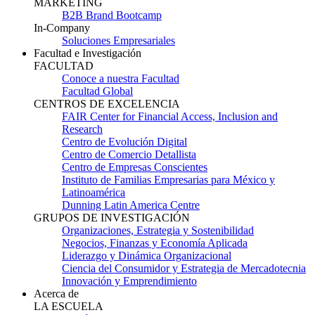
MARKETING
B2B Brand Bootcamp
In-Company
Soluciones Empresariales
Facultad e Investigación
FACULTAD
Conoce a nuestra Facultad
Facultad Global
CENTROS DE EXCELENCIA
FAIR Center for Financial Access, Inclusion and
Research
Centro de Evolución Digital
Centro de Comercio Detallista
Centro de Empresas Conscientes
Instituto de Familias Empresarias para México y
Latinoamérica
Dunning Latin America Centre
GRUPOS DE INVESTIGACIÓN
Organizaciones, Estrategia y Sostenibilidad
Negocios, Finanzas y Economía Aplicada
Liderazgo y Dinámica Organizacional
Ciencia del Consumidor y Estrategia de Mercadotecnia
Innovación y Emprendimiento
Acerca de
LA ESCUELA