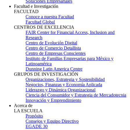
Soluciones Empresariales
Facultad e Investigación
FACULTAD
Conoce a nuestra Facultad
Facultad Global
CENTROS DE EXCELENCIA
FAIR Center for Financial Access, Inclusion and
Research
Centro de Evolución Digital
Centro de Comercio Detallista
Centro de Empresas Conscientes
Instituto de Familias Empresarias para México y
Latinoamérica
Dunning Latin America Centre
GRUPOS DE INVESTIGACIÓN
Organizaciones, Estrategia y Sostenibilidad
Negocios, Finanzas y Economía Aplicada
Liderazgo y Dinámica Organizacional
Ciencia del Consumidor y Estrategia de Mercadotecnia
Innovación y Emprendimiento
Acerca de
LA ESCUELA
Propósito
Consejos y Equipo Directivo
EGADE 30