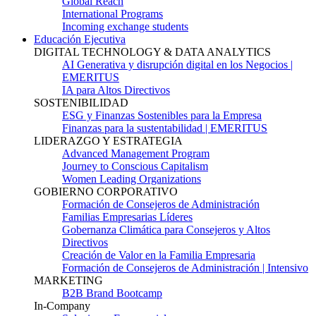
Global Reach
International Programs
Incoming exchange students
Educación Ejecutiva
DIGITAL TECHNOLOGY & DATA ANALYTICS
AI Generativa y disrupción digital en los Negocios |
EMERITUS
IA para Altos Directivos
SOSTENIBILIDAD
ESG y Finanzas Sostenibles para la Empresa
Finanzas para la sustentabilidad | EMERITUS
LIDERAZGO Y ESTRATEGIA
Advanced Management Program
Journey to Conscious Capitalism
Women Leading Organizations
GOBIERNO CORPORATIVO
Formación de Consejeros de Administración
Familias Empresarias Líderes
Gobernanza Climática para Consejeros y Altos
Directivos
Creación de Valor en la Familia Empresaria
Formación de Consejeros de Administración | Intensivo
MARKETING
B2B Brand Bootcamp
In-Company