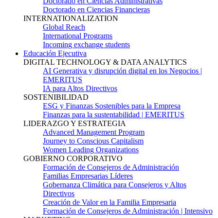
Doctorado en Ciencias Administrativas
Doctorado en Ciencias Financieras
INTERNATIONALIZATION
Global Reach
International Programs
Incoming exchange students
Educación Ejecutiva
DIGITAL TECHNOLOGY & DATA ANALYTICS
AI Generativa y disrupción digital en los Negocios |
EMERITUS
IA para Altos Directivos
SOSTENIBILIDAD
ESG y Finanzas Sostenibles para la Empresa
Finanzas para la sustentabilidad | EMERITUS
LIDERAZGO Y ESTRATEGIA
Advanced Management Program
Journey to Conscious Capitalism
Women Leading Organizations
GOBIERNO CORPORATIVO
Formación de Consejeros de Administración
Familias Empresarias Líderes
Gobernanza Climática para Consejeros y Altos
Directivos
Creación de Valor en la Familia Empresaria
Formación de Consejeros de Administración | Intensivo