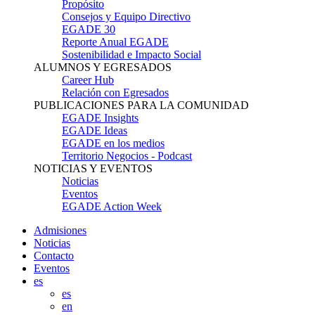
Propósito
Consejos y Equipo Directivo
EGADE 30
Reporte Anual EGADE
Sostenibilidad e Impacto Social
ALUMNOS Y EGRESADOS
Career Hub
Relación con Egresados
PUBLICACIONES PARA LA COMUNIDAD
EGADE Insights
EGADE Ideas
EGADE en los medios
Territorio Negocios - Podcast
NOTICIAS Y EVENTOS
Noticias
Eventos
EGADE Action Week
Admisiones
Noticias
Contacto
Eventos
es
es
en