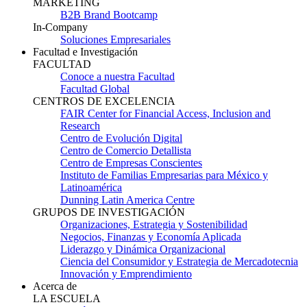
MARKETING
B2B Brand Bootcamp
In-Company
Soluciones Empresariales
Facultad e Investigación
FACULTAD
Conoce a nuestra Facultad
Facultad Global
CENTROS DE EXCELENCIA
FAIR Center for Financial Access, Inclusion and
Research
Centro de Evolución Digital
Centro de Comercio Detallista
Centro de Empresas Conscientes
Instituto de Familias Empresarias para México y
Latinoamérica
Dunning Latin America Centre
GRUPOS DE INVESTIGACIÓN
Organizaciones, Estrategia y Sostenibilidad
Negocios, Finanzas y Economía Aplicada
Liderazgo y Dinámica Organizacional
Ciencia del Consumidor y Estrategia de Mercadotecnia
Innovación y Emprendimiento
Acerca de
LA ESCUELA