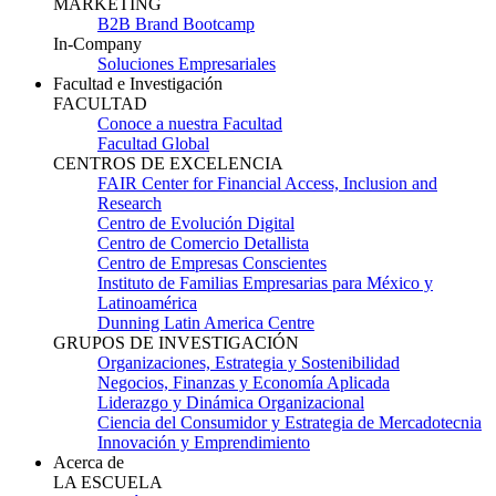
MARKETING
B2B Brand Bootcamp
In-Company
Soluciones Empresariales
Facultad e Investigación
FACULTAD
Conoce a nuestra Facultad
Facultad Global
CENTROS DE EXCELENCIA
FAIR Center for Financial Access, Inclusion and
Research
Centro de Evolución Digital
Centro de Comercio Detallista
Centro de Empresas Conscientes
Instituto de Familias Empresarias para México y
Latinoamérica
Dunning Latin America Centre
GRUPOS DE INVESTIGACIÓN
Organizaciones, Estrategia y Sostenibilidad
Negocios, Finanzas y Economía Aplicada
Liderazgo y Dinámica Organizacional
Ciencia del Consumidor y Estrategia de Mercadotecnia
Innovación y Emprendimiento
Acerca de
LA ESCUELA