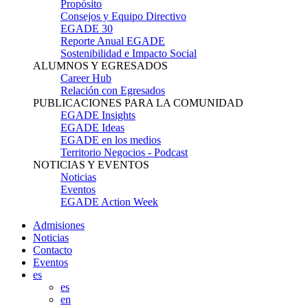
Propósito
Consejos y Equipo Directivo
EGADE 30
Reporte Anual EGADE
Sostenibilidad e Impacto Social
ALUMNOS Y EGRESADOS
Career Hub
Relación con Egresados
PUBLICACIONES PARA LA COMUNIDAD
EGADE Insights
EGADE Ideas
EGADE en los medios
Territorio Negocios - Podcast
NOTICIAS Y EVENTOS
Noticias
Eventos
EGADE Action Week
Admisiones
Noticias
Contacto
Eventos
es
es
en