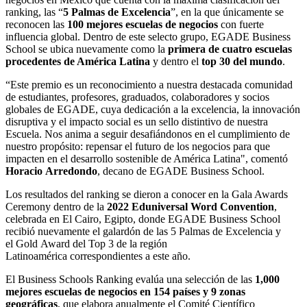
ranking, las “
5 Palmas de Excelencia
”
, en la que únicamente se
reconocen las
100 mejores escuelas de negocios
con fuerte
influencia global
. Dentro de este selecto grupo, EGADE Business
School se ubica nuevamente como
la
primera de
cuatro escuelas
procedentes de América Latina
y
dentro el
top 30 del mundo
.
“Este premio es un reconocimiento a nuestra destacada comunidad
de estudiantes, profesores, graduados, colaboradores y socios
globales de EGADE, cuya dedicación a la excelencia, la innovación
disruptiva y el impacto social es un sello distintivo de nuestra
Escuela. Nos anima a seguir desafiándonos en el cumplimiento de
nuestro propósito: repensar el futuro de los negocios para que
impacten en el desarrollo sostenible de América Latina", comentó
Horacio
Arredondo
, decano de EGADE Business School.
Los resultados del ranking se dieron a conocer en la Gala Awards
Ceremony dentro de la
2022 Eduniversal Word Convention
,
celebrada en El Cairo, Egipto, donde EGADE Business School
recibió nuevamente el
galardón de las 5 Palmas de Excelencia
y
el
Gold Award del Top 3 de la región
Latinoamérica
correspondientes a este año.
El Business Schools Ranking evalúa una selección de
las
1,000
mejores escuelas de negocios
en
154 países y 9 zonas
geográficas
, que elabora anualmente el
Comité Científico