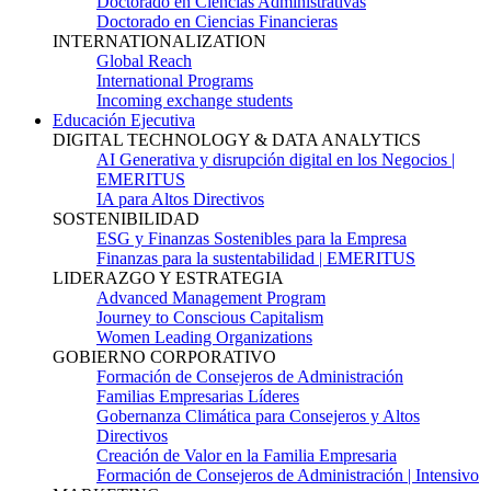
Doctorado en Ciencias Administrativas
Doctorado en Ciencias Financieras
INTERNATIONALIZATION
Global Reach
International Programs
Incoming exchange students
Educación Ejecutiva
DIGITAL TECHNOLOGY & DATA ANALYTICS
AI Generativa y disrupción digital en los Negocios |
EMERITUS
IA para Altos Directivos
SOSTENIBILIDAD
ESG y Finanzas Sostenibles para la Empresa
Finanzas para la sustentabilidad | EMERITUS
LIDERAZGO Y ESTRATEGIA
Advanced Management Program
Journey to Conscious Capitalism
Women Leading Organizations
GOBIERNO CORPORATIVO
Formación de Consejeros de Administración
Familias Empresarias Líderes
Gobernanza Climática para Consejeros y Altos
Directivos
Creación de Valor en la Familia Empresaria
Formación de Consejeros de Administración | Intensivo