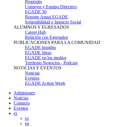
Propósito
Consejos y Equipo Directivo
EGADE 30
Reporte Anual EGADE
Sostenibilidad e Impacto Social
ALUMNOS Y EGRESADOS
Career Hub
Relación con Egresados
PUBLICACIONES PARA LA COMUNIDAD
EGADE Insights
EGADE Ideas
EGADE en los medios
Territorio Negocios - Podcast
NOTICIAS Y EVENTOS
Noticias
Eventos
EGADE Action Week
Admisiones
Noticias
Contacto
Eventos
es
es
en