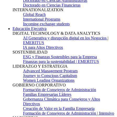
Doctorado en Ciencias Administrativas
Doctorado en Ciencias Financieras
INTERNATIONALIZATION
Global Reach
International Programs
Incoming exchange students
Educación Ejecutiva
DIGITAL TECHNOLOGY & DATA ANALYTICS
AI Generativa y disrupción digital en los Negocios |
EMERITUS
IA para Altos Directivos
SOSTENIBILIDAD
ESG y Finanzas Sostenibles para la Empresa
Finanzas para la sustentabilidad | EMERITUS
LIDERAZGO Y ESTRATEGIA
Advanced Management Program
Journey to Conscious Capitalism
Women Leading Organizations
GOBIERNO CORPORATIVO
Formación de Consejeros de Administración
Familias Empresarias Líderes
Gobernanza Climática para Consejeros y Altos
Directivos
Creación de Valor en la Familia Empresaria
Formación de Consejeros de Administración | Intensivo