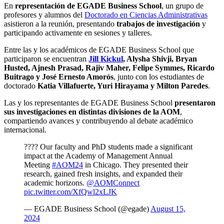
En
representación de EGADE Business School
, un grupo de
profesores y alumnos del
Doctorado en Ciencias Administrativas
asistieron a la reunión, presentando
trabajos de investigación
y
participando activamente en sesiones y talleres.
Entre las y los académicos de EGADE Business School que
participaron se encuentran
Jill Kickul
, Alysha Shivji, Bryan
Husted, Ajnesh Prasad, Rajiv Maher, Felipe Symmes, Ricardo
Buitrago y José Ernesto Amorós
, junto con los estudiantes de
doctorado
Katia Villafuerte, Yuri Hirayama y Milton Paredes
.
Las y los representantes de EGADE Business School
presentaron
sus investigaciones en distintas divisiones de la AOM
,
compartiendo avances y contribuyendo al debate académico
internacional.
???? Our faculty and PhD students made a significant
impact at the Academy of Management Annual
Meeting
#AOM24
in Chicago. They presented their
research, gained fresh insights, and expanded their
academic horizons.
@AOMConnect
pic.twitter.com/XfQwl2xLJK
— EGADE Business School (@egade)
August 15,
2024