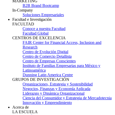
MARKETING
B2B Brand Bootcamp
In-Company
Soluciones Empresariales
Facultad e Investigación
FACULTAD
Conoce a nuestra Facultad
Facultad Global
CENTROS DE EXCELENCIA
FAIR Center for Financial Access, Inclusion and
Research
Centro de Evolución Digital
Centro de Comercio Detallista
Centro de Empresas Conscientes
Instituto de Familias Empresarias para México y
Latinoamérica
Dunning Latin America Centre
GRUPOS DE INVESTIGACIÓN
Organizaciones, Estrategia y Sostenibilidad
Negocios, Finanzas y Economía Aplicada
Liderazgo y Dinámica Organizacional
Ciencia del Consumidor y Estrategia de Mercadotecnia
Innovación y Emprendimiento
Acerca de
LA ESCUELA