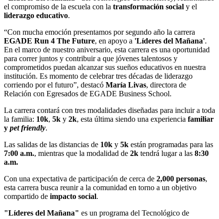
el compromiso de la escuela con la
transformación social
y el
liderazgo educativo
.
“Con mucha emoción presentamos por segundo año la carrera
EGADE Run 4 The Future
, en apoyo a
'Líderes del Mañana'
.
En el marco de nuestro aniversario, esta carrera es una oportunidad
para correr juntos y contribuir a que jóvenes talentosos y
comprometidos puedan alcanzar sus sueños educativos en nuestra
institución. Es momento de celebrar tres décadas de liderazgo
corriendo por el futuro”, destacó
María Livas
, directora de
Relación con Egresados de EGADE Business School.
La carrera contará con tres modalidades diseñadas para incluir a toda
la familia:
10k
,
5k
y
2k
, esta última siendo una experiencia
familiar
y
pet friendly
.
Las salidas de las distancias de
10k
y
5k
están programadas para las
7:00 a.m.
, mientras que la modalidad de
2k
tendrá lugar a las
8:30
a.m.
Con una expectativa de participación de cerca de
2,000 personas
,
esta carrera busca reunir a la comunidad en torno a un objetivo
compartido de
impacto social
.
"Líderes del Mañana"
es un programa del Tecnológico de