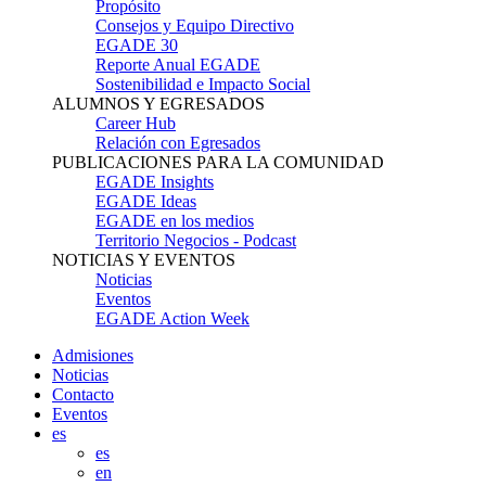
Propósito
Consejos y Equipo Directivo
EGADE 30
Reporte Anual EGADE
Sostenibilidad e Impacto Social
ALUMNOS Y EGRESADOS
Career Hub
Relación con Egresados
PUBLICACIONES PARA LA COMUNIDAD
EGADE Insights
EGADE Ideas
EGADE en los medios
Territorio Negocios - Podcast
NOTICIAS Y EVENTOS
Noticias
Eventos
EGADE Action Week
Admisiones
Noticias
Contacto
Eventos
es
es
en