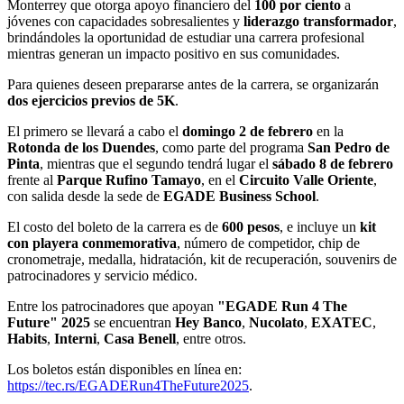
Monterrey que otorga apoyo financiero del
100 por ciento
a
jóvenes con capacidades sobresalientes y
liderazgo transformador
,
brindándoles la oportunidad de estudiar una carrera profesional
mientras generan un impacto positivo en sus comunidades.
Para quienes deseen prepararse antes de la carrera, se organizarán
dos ejercicios previos de 5K
.
El primero se llevará a cabo el
domingo 2 de febrero
en la
Rotonda de los Duendes
, como parte del programa
San Pedro de
Pinta
, mientras que el segundo tendrá lugar el
sábado 8 de febrero
frente al
Parque Rufino Tamayo
, en el
Circuito Valle Oriente
,
con salida desde la sede de
EGADE Business School
.
El costo del boleto de la carrera es de
600 pesos
, e incluye un
kit
con playera conmemorativa
, número de competidor, chip de
cronometraje, medalla, hidratación, kit de recuperación, souvenirs de
patrocinadores y servicio médico.
Entre los patrocinadores que apoyan
"EGADE Run 4 The
Future" 2025
se encuentran
Hey Banco
,
Nucolato
,
EXATEC
,
Habits
,
Interni
,
Casa Benell
, entre otros.
Los boletos están disponibles en línea en:
https://tec.rs/EGADERun4TheFuture2025
.