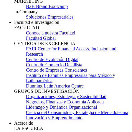
MARKETING
B2B Brand Bootcamp
In-Company
Soluciones Empresariales
Facultad e Investigación
FACULTAD
Conoce a nuestra Facultad
Facultad Global
CENTROS DE EXCELENCIA
FAIR Center for Financial Access, Inclusion and
Research
Centro de Evolución Digital
Centro de Comercio Detallista
Centro de Empresas Conscientes
Instituto de Familias Empresarias para México y
Latinoamérica
Dunning Latin America Centre
GRUPOS DE INVESTIGACIÓN
Organizaciones, Estrategia y Sostenibilidad
Negocios, Finanzas y Economía Aplicada
Liderazgo y Dinámica Organizacional
Ciencia del Consumidor y Estrategia de Mercadotecnia
Innovación y Emprendimiento
Acerca de
LA ESCUELA