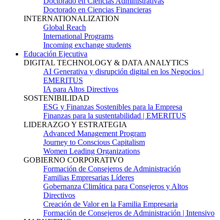
Doctorado en Ciencias Administrativas
Doctorado en Ciencias Financieras
INTERNATIONALIZATION
Global Reach
International Programs
Incoming exchange students
Educación Ejecutiva
DIGITAL TECHNOLOGY & DATA ANALYTICS
AI Generativa y disrupción digital en los Negocios |
EMERITUS
IA para Altos Directivos
SOSTENIBILIDAD
ESG y Finanzas Sostenibles para la Empresa
Finanzas para la sustentabilidad | EMERITUS
LIDERAZGO Y ESTRATEGIA
Advanced Management Program
Journey to Conscious Capitalism
Women Leading Organizations
GOBIERNO CORPORATIVO
Formación de Consejeros de Administración
Familias Empresarias Líderes
Gobernanza Climática para Consejeros y Altos
Directivos
Creación de Valor en la Familia Empresaria
Formación de Consejeros de Administración | Intensivo