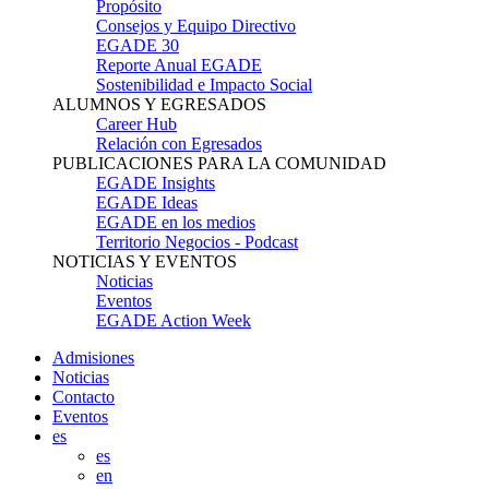
Propósito
Consejos y Equipo Directivo
EGADE 30
Reporte Anual EGADE
Sostenibilidad e Impacto Social
ALUMNOS Y EGRESADOS
Career Hub
Relación con Egresados
PUBLICACIONES PARA LA COMUNIDAD
EGADE Insights
EGADE Ideas
EGADE en los medios
Territorio Negocios - Podcast
NOTICIAS Y EVENTOS
Noticias
Eventos
EGADE Action Week
Admisiones
Noticias
Contacto
Eventos
es
es
en