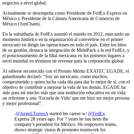
negocios a nivel global.
Actualmente se desempeña como Presidente de FedEx Express en
México y Presidente de la Cámara Americana de Comercio de
México (AmCham).
En la subsidiaria de FedEx asumió el mando en 2012, marcando un
momento histórico en la organización al convertirse en el primer
mexicano en dirigir las operaciones en todo el país. Entre los hitos
de su gestión, destaca la integración de MultiPack a la red FedEx, y
el posicionamiento de la filial mexicana en los primeros lugares a
nivel mundial en términos de revenue para la corporación global.
Al saberse reconocido con el Premio Mérito EXATEC EGADE, el
galardonado declaró: “Soy un mexicano, como muchos,
comprometido y quien lucha cada día para dar lo mejor de sí, con el
objetivo de contribuir a mejorar la vida de los demás. EGADE ha
sido para mí mucho más que una institución educativa en mi vida;
un referente y una ‘Escuela de Vida’ que me hizo ser mejor persona
y mejor profesional”.
.
@JorgeLTorresA
started his career w/
@FedEx
Express 28 years ago. For 7 years he has been the
company’s president for México. He empowers teams,
shows strategic vision & promotes teamwork for