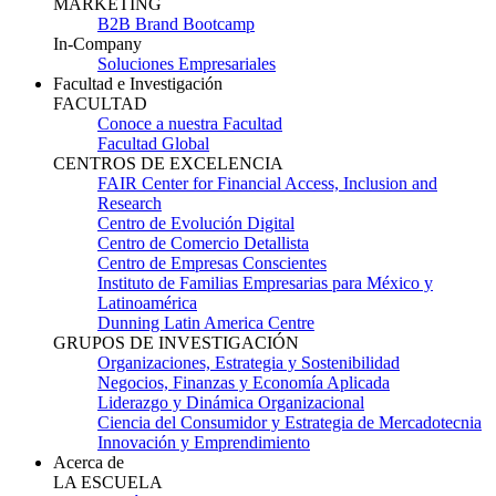
MARKETING
B2B Brand Bootcamp
In-Company
Soluciones Empresariales
Facultad e Investigación
FACULTAD
Conoce a nuestra Facultad
Facultad Global
CENTROS DE EXCELENCIA
FAIR Center for Financial Access, Inclusion and
Research
Centro de Evolución Digital
Centro de Comercio Detallista
Centro de Empresas Conscientes
Instituto de Familias Empresarias para México y
Latinoamérica
Dunning Latin America Centre
GRUPOS DE INVESTIGACIÓN
Organizaciones, Estrategia y Sostenibilidad
Negocios, Finanzas y Economía Aplicada
Liderazgo y Dinámica Organizacional
Ciencia del Consumidor y Estrategia de Mercadotecnia
Innovación y Emprendimiento
Acerca de
LA ESCUELA