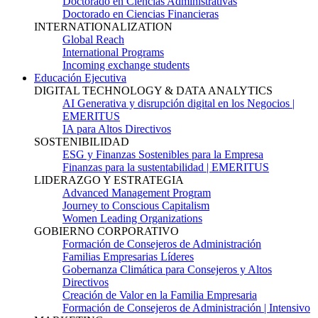
Doctorado en Ciencias Administrativas
Doctorado en Ciencias Financieras
INTERNATIONALIZATION
Global Reach
International Programs
Incoming exchange students
Educación Ejecutiva
DIGITAL TECHNOLOGY & DATA ANALYTICS
AI Generativa y disrupción digital en los Negocios |
EMERITUS
IA para Altos Directivos
SOSTENIBILIDAD
ESG y Finanzas Sostenibles para la Empresa
Finanzas para la sustentabilidad | EMERITUS
LIDERAZGO Y ESTRATEGIA
Advanced Management Program
Journey to Conscious Capitalism
Women Leading Organizations
GOBIERNO CORPORATIVO
Formación de Consejeros de Administración
Familias Empresarias Líderes
Gobernanza Climática para Consejeros y Altos
Directivos
Creación de Valor en la Familia Empresaria
Formación de Consejeros de Administración | Intensivo