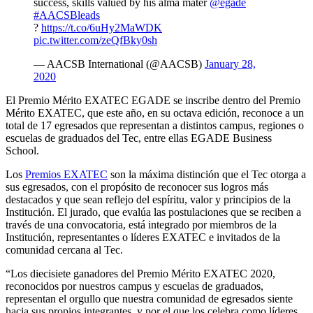
success, skills valued by his alma mater
@egade
#AACSBleads
?
https://t.co/6uHy2MaWDK
pic.twitter.com/zeQfBky0sh
— AACSB International (@AACSB)
January 28,
2020
El Premio Mérito EXATEC EGADE se inscribe dentro del Premio
Mérito EXATEC, que este año, en su octava edición, reconoce a un
total de 17 egresados que representan a distintos campus, regiones o
escuelas de graduados del Tec, entre ellas EGADE Business
School.
Los
Premios EXATEC
son la máxima distinción que el Tec otorga a
sus egresados, con el propósito de reconocer sus logros más
destacados y que sean reflejo del espíritu, valor y principios de la
Institución. El jurado, que evalúa las postulaciones que se reciben a
través de una convocatoria, está integrado por miembros de la
Institución, representantes o líderes EXATEC e invitados de la
comunidad cercana al Tec.
“Los diecisiete ganadores del Premio Mérito EXATEC 2020,
reconocidos por nuestros campus y escuelas de graduados,
representan el orgullo que nuestra comunidad de egresados siente
hacia sus propios integrantes, y por el que los celebra como líderes