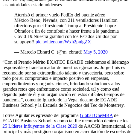
las autoridades estadounidenses.
Aterrizó el primer vuelo FedEx del puente aéreo
México-Reno, Nevada, con 211 ventiladores Hamilton
ofrecidos por el Presidente Trump al Presidente Lopez
Obrador a fin de contribuir a hacer frente a la pandemia
Covid-19.Nuestra gratitud con los Estados Unidos por
su apoyo!!
pic.twitter.com/Wxh2pnlgZX
— Marcelo Ebrard C. (@m_ebrard)
May 5, 2020
“Con el Premio Mérito EXATEC EGADE celebramos el liderazgo
responsable y transformador de nuestros egresados. Jorge Luis es
reconocido por su extraordinario talento y trayectoria, pero sobre
todo por su compromiso e impacto positivo en empresas,
emprendimientos y organizaciones, brindando soluciones a los
grandes retos que enfrentamos como sociedad, tal y como está
dejando patente él y su organización en estos difíciles tiempos de
pandemia”, comentó Ignacio de la Vega, decano de EGADE
Business School y la Escuela de Negocios del Tec de Monterrey.
Torres Aguilar es egresado del programa
Global OneMBA
de
EGADE Business School, y como tal fue reconocido dentro de los
25 Líderes Influyentes de la Clase 2020
de AACSB International, el
principal y más prestigioso organismo en acreditación de escuelas de