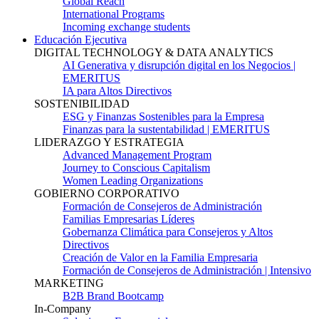
Global Reach
International Programs
Incoming exchange students
Educación Ejecutiva
DIGITAL TECHNOLOGY & DATA ANALYTICS
AI Generativa y disrupción digital en los Negocios |
EMERITUS
IA para Altos Directivos
SOSTENIBILIDAD
ESG y Finanzas Sostenibles para la Empresa
Finanzas para la sustentabilidad | EMERITUS
LIDERAZGO Y ESTRATEGIA
Advanced Management Program
Journey to Conscious Capitalism
Women Leading Organizations
GOBIERNO CORPORATIVO
Formación de Consejeros de Administración
Familias Empresarias Líderes
Gobernanza Climática para Consejeros y Altos
Directivos
Creación de Valor en la Familia Empresaria
Formación de Consejeros de Administración | Intensivo
MARKETING
B2B Brand Bootcamp
In-Company