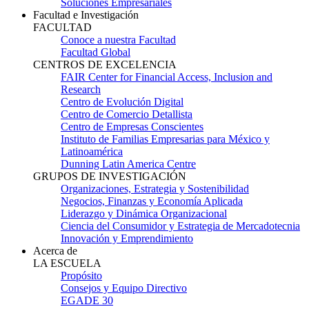
Soluciones Empresariales
Facultad e Investigación
FACULTAD
Conoce a nuestra Facultad
Facultad Global
CENTROS DE EXCELENCIA
FAIR Center for Financial Access, Inclusion and
Research
Centro de Evolución Digital
Centro de Comercio Detallista
Centro de Empresas Conscientes
Instituto de Familias Empresarias para México y
Latinoamérica
Dunning Latin America Centre
GRUPOS DE INVESTIGACIÓN
Organizaciones, Estrategia y Sostenibilidad
Negocios, Finanzas y Economía Aplicada
Liderazgo y Dinámica Organizacional
Ciencia del Consumidor y Estrategia de Mercadotecnia
Innovación y Emprendimiento
Acerca de
LA ESCUELA
Propósito
Consejos y Equipo Directivo
EGADE 30