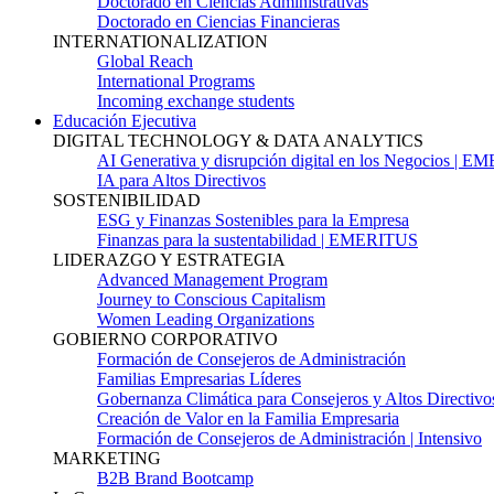
Doctorado en Ciencias Administrativas
Doctorado en Ciencias Financieras
INTERNATIONALIZATION
Global Reach
International Programs
Incoming exchange students
Educación Ejecutiva
DIGITAL TECHNOLOGY & DATA ANALYTICS
AI Generativa y disrupción digital en los Negocios | 
IA para Altos Directivos
SOSTENIBILIDAD
ESG y Finanzas Sostenibles para la Empresa
Finanzas para la sustentabilidad | EMERITUS
LIDERAZGO Y ESTRATEGIA
Advanced Management Program
Journey to Conscious Capitalism
Women Leading Organizations
GOBIERNO CORPORATIVO
Formación de Consejeros de Administración
Familias Empresarias Líderes
Gobernanza Climática para Consejeros y Altos Directivo
Creación de Valor en la Familia Empresaria
Formación de Consejeros de Administración | Intensivo
MARKETING
B2B Brand Bootcamp