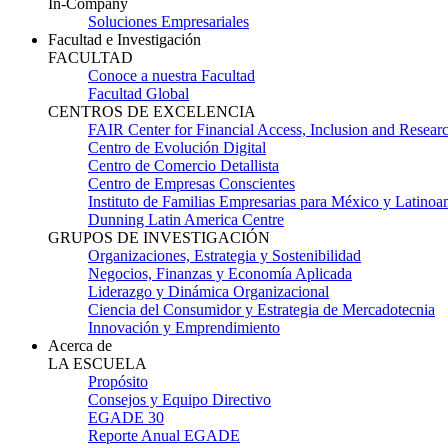
In-Company
Soluciones Empresariales
Facultad e Investigación
FACULTAD
Conoce a nuestra Facultad
Facultad Global
CENTROS DE EXCELENCIA
FAIR Center for Financial Access, Inclusion and Resear
Centro de Evolución Digital
Centro de Comercio Detallista
Centro de Empresas Conscientes
Instituto de Familias Empresarias para México y Latinoa
Dunning Latin America Centre
GRUPOS DE INVESTIGACIÓN
Organizaciones, Estrategia y Sostenibilidad
Negocios, Finanzas y Economía Aplicada
Liderazgo y Dinámica Organizacional
Ciencia del Consumidor y Estrategia de Mercadotecnia
Innovación y Emprendimiento
Acerca de
LA ESCUELA
Propósito
Consejos y Equipo Directivo
EGADE 30
Reporte Anual EGADE