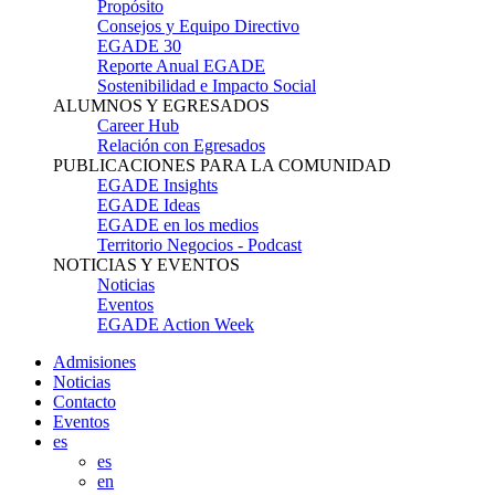
Propósito
Consejos y Equipo Directivo
EGADE 30
Reporte Anual EGADE
Sostenibilidad e Impacto Social
ALUMNOS Y EGRESADOS
Career Hub
Relación con Egresados
PUBLICACIONES PARA LA COMUNIDAD
EGADE Insights
EGADE Ideas
EGADE en los medios
Territorio Negocios - Podcast
NOTICIAS Y EVENTOS
Noticias
Eventos
EGADE Action Week
Admisiones
Noticias
Contacto
Eventos
es
es
en