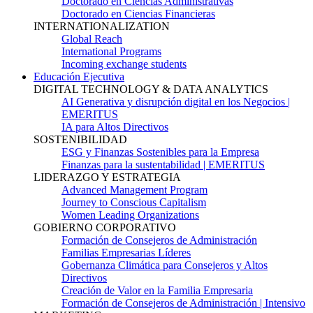
Doctorado en Ciencias Administrativas
Doctorado en Ciencias Financieras
INTERNATIONALIZATION
Global Reach
International Programs
Incoming exchange students
Educación Ejecutiva
DIGITAL TECHNOLOGY & DATA ANALYTICS
AI Generativa y disrupción digital en los Negocios |
EMERITUS
IA para Altos Directivos
SOSTENIBILIDAD
ESG y Finanzas Sostenibles para la Empresa
Finanzas para la sustentabilidad | EMERITUS
LIDERAZGO Y ESTRATEGIA
Advanced Management Program
Journey to Conscious Capitalism
Women Leading Organizations
GOBIERNO CORPORATIVO
Formación de Consejeros de Administración
Familias Empresarias Líderes
Gobernanza Climática para Consejeros y Altos
Directivos
Creación de Valor en la Familia Empresaria
Formación de Consejeros de Administración | Intensivo