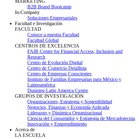
MARKETING
B2B Brand Bootcamp
In-Company
Soluciones Empresariales
Facultad e Investigación
FACULTAD
Conoce a nuestra Facultad
Facultad Global
CENTROS DE EXCELENCIA
FAIR Center for Financial Access, Inclusion and
Research
Centro de Evolución Digital
Centro de Comercio Detallista
Centro de Empresas Conscientes
Instituto de Familias Empresarias para México y
Latinoamérica
Dunning Latin America Centre
GRUPOS DE INVESTIGACIÓN
Organizaciones, Estrategia y Sostenibilidad
Negocios, Finanzas y Economía Aplicada
Liderazgo y Dinámica Organizacional
Ciencia del Consumidor y Estrategia de Mercadotecnia
Innovación y Emprendimiento
Acerca de
LA ESCUELA