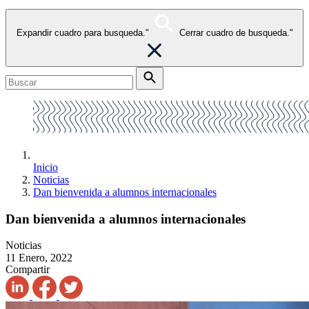
Expandir cuadro para busqueda."
Cerrar cuadro de busqueda."
Inicio
Noticias
Dan bienvenida a alumnos internacionales
Dan bienvenida a alumnos internacionales
Noticias
11 Enero, 2022
Compartir